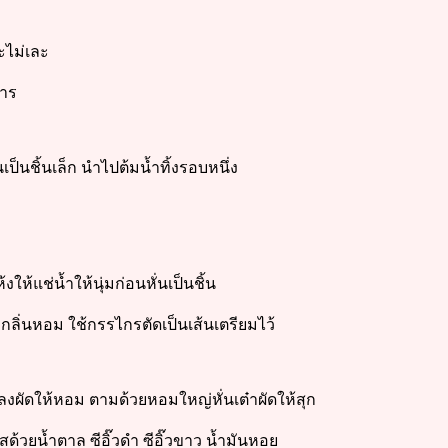
ะไม่เละ
การ
เป็นชิ้นเล็ก นำไปต้มน้ำทิ้งรอบหนึ่ง
ห้แช่น้ำให้นุ่มก่อนหั่นเป็นชิ้น
ลิ่นหอม ใช้กรรไกรตัดเป็นเส้นเตรียมไว้
้ลงผัดให้หอม ตามด้วยหอมใหญ่หั่นเต๋าผัดให้สุก
้วยน้ำตาล ซีอิ๊วดำ ซีอิ๊วขาว น้ำมันหอย