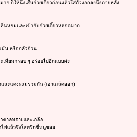
มาก ก็ให้นึ่งเส้นก๋วยเตี๋ยวก่อนแล้วใส่ถั่วงอกลงนึ่งภายหลัง
้กลิ่นหอมและเข้ากับก๋วยเตี๋ยวหลอดมาก
มมัน หรือกลัวอ้วน
กระเทียมกรอบ ๆ อร่อยไปอีกแบบค่ะ
ืองและแดงผสมรวมกัน (เอาเมล็ดออก)
น น้ำตาลทรายและเกลือ
ไฟแล้วจึงใส่พริกขี้หนูซอย