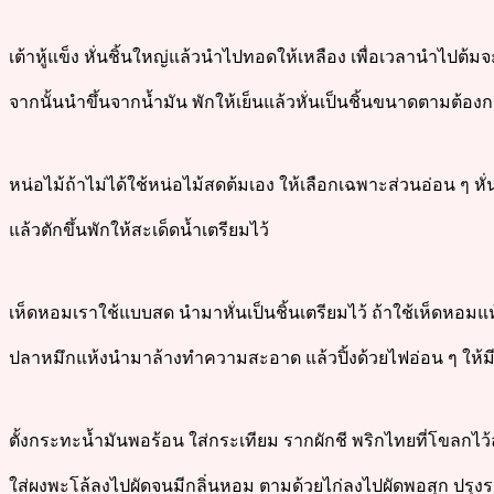
เต้าหู้แข็ง หั่นชิ้นใหญ่แล้วนำไปทอดให้เหลือง เพื่อเวลานำไปต้มจ
จากนั้นนำขึ้นจากน้ำมัน พักให้เย็นแล้วหั่นเป็นชิ้นขนาดตามต้อง
หน่อไม้ถ้าไม่ได้ใช้หน่อไม้สดต้มเอง ให้เลือกเฉพาะส่วนอ่อน ๆ หั่น
แล้วตักขึ้นพักให้สะเด็ดน้ำเตรียมไว้
เห็ดหอมเราใช้แบบสด นำมาหั่นเป็นชิ้นเตรียมไว้ ถ้าใช้เห็ดหอมแห้งใ
ปลาหมึกแห้งนำมาล้างทำความสะอาด แล้วปิ้งด้วยไฟอ่อน ๆ ให้มีก
ตั้งกระทะน้ำมันพอร้อน ใส่กระเทียม รากผักชี พริกไทยที่โขลกไว
ใส่ผงพะโล้ลงไปผัดจนมีกลิ่นหอม ตามด้วยไก่ลงไปผัดพอสุก ปรุงรสด