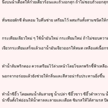
นึ่งบนน้ำเดือดให้ก๋วยเตี๋ยวร้อนและถั่วงอกสุก ถ้าไม่ชอบถั่วงอกสุก
หั่นซอยผักชี ต้นหอม ใบคึ่นช่าย เตรียมไว้ ผสมกันทั้งสามชนิดให
กระเทียมเจียวใหม่ ๆ ใช้น้ำมันใหม่ กระเทียมใหม่ ถ้าไม่ชอบควา
เจียวกระเทียมเสร็จแล้วเอาน้ำมันเจียวออกให้หมด เหลือแต่เนื้อ
ทำน้ำส้มพริกดอง ควรเตรียมไว้ล่วงหน้าโดยโขลกพริกชี้ฟ้าเหล
นอกจากอร่อยแล้วยังช่วยให้กลิ่นและสีสวยน่ารับประทานยิ่งขึ้น
ทำน้ำซีอิ๊ว โดยผสมน้ำส้มสายชู น้ำเปล่า ซีอิ๊วขาว ซีอิ๊วดำหวา
นำขึ้นตั้งไฟอ่อนให้น้ำตาลละลายและเดือด ชิมรสให้ได้สามรส ปิด