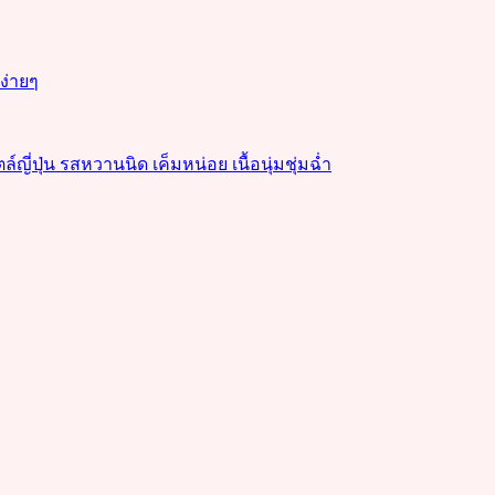
งง่ายๆ
่ปุ่น รสหวานนิด เค็มหน่อย เนื้อนุ่มชุ่มฉ่ำ