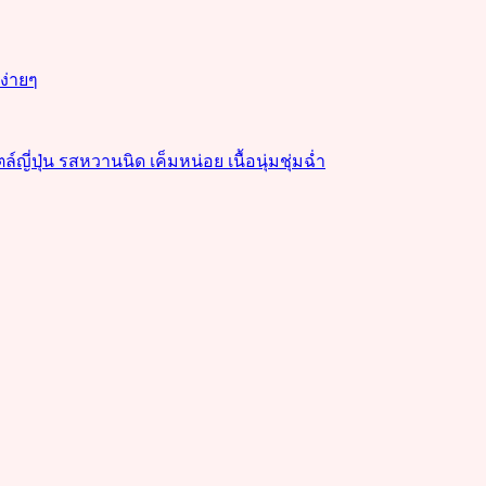
งง่ายๆ
่ปุ่น รสหวานนิด เค็มหน่อย เนื้อนุ่มชุ่มฉ่ำ