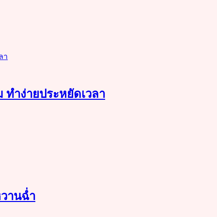
หอม ทำง่ายประหยัดเวลา
วานฉ่ำ