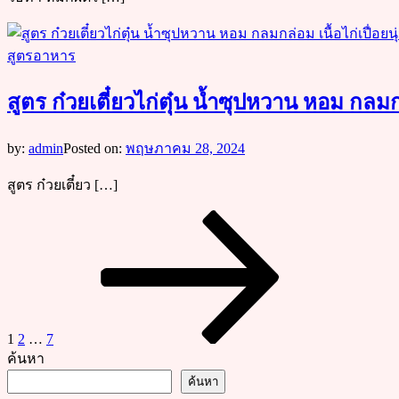
สูตรอาหาร
สูตร ก๋วยเตี๋ยวไก่ตุ๋น น้ำซุปหวาน หอม กลมกล่
by:
admin
Posted on:
พฤษภาคม 28, 2024
สูตร ก๋วยเตี๋ยว […]
Posts
Page
Page
Page
Next
page
pagination
1
2
…
7
ค้นหา
ค้นหา