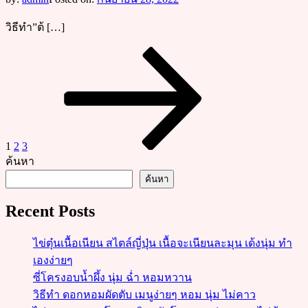
วิธีทำ”ต้ […]
Posts
Page
Page
Page
Next
page
pagination
1
2
3
ค้นหา
ค้นหา
Recent Posts
ไข่ตุ๋นเนื้อเนียน สไตล์ญี่ปุ่น เนื้อจะเนียนละมุน เด้งนุ่ม ทำ
เองง่ายๆ
ซี่โครงอบน้ำผึ้ง นุ่ม ฉ่ำ หอมหวาน
วิธีทำ ดอกหอมผัดตับ เมนูง่ายๆ หอม นุ่ม ไม่คาว