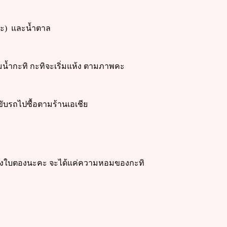
้คะ) และน้ำตาล
ึมน้ำกะทิ กะทิจะเริ่มแห้ง ตามภาพคะ
ับรถไปซื้อตามร้านเอเชีย
อมของใบตองนะคะ จะได้แค่ความหอมของกะทิ