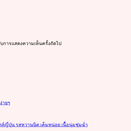
ำหรับการแสดงความเห็นครั้งถัดไป
งง่ายๆ
่ปุ่น รสหวานนิด เค็มหน่อย เนื้อนุ่มชุ่มฉ่ำ