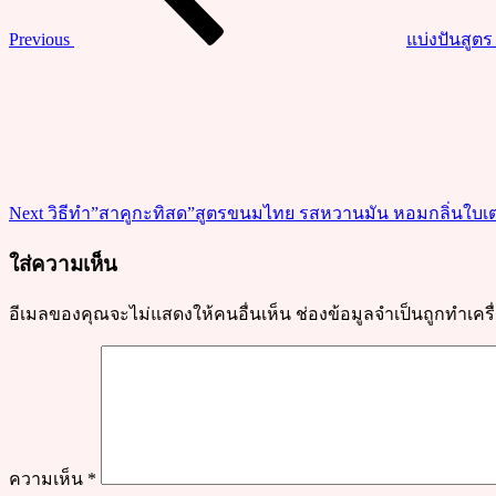
ใช้ใบ
Previous
แบ่งปันสูตร
ตอง
Next
หอม
Post
มัน
อร่อย
ไม่
แพ้
Next
วิธีทำ”สาคูกะทิสด”สูตรขนมไทย รสหวานมัน หอมกลิ่นใบเ
ต้น
ตำรับ
ใส่ความเห็น
อีเมลของคุณจะไม่แสดงให้คนอื่นเห็น
ช่องข้อมูลจำเป็นถูกทำเค
ความเห็น
*