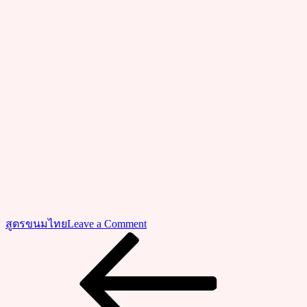
on
สูตรขนมไทย
Leave a Comment
วิธี
Previous
แนะแนว
Post
ทำ”ข้าวต้ม
เรื่อง
ผัด”สูตร
นี้
ไม่