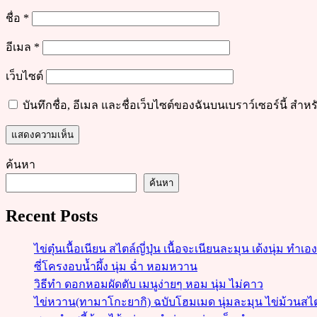
ชื่อ
*
อีเมล
*
เว็บไซต์
บันทึกชื่อ, อีเมล และชื่อเว็บไซต์ของฉันบนเบราว์เซอร์นี้ ส
ค้นหา
ค้นหา
Recent Posts
ไข่ตุ๋นเนื้อเนียน สไตล์ญี่ปุ่น เนื้อจะเนียนละมุน เด้งนุ่ม ทำเอ
ซี่โครงอบน้ำผึ้ง นุ่ม ฉ่ำ หอมหวาน
วิธีทำ ดอกหอมผัดตับ เมนูง่ายๆ หอม นุ่ม ไม่คาว
ไข่หวาน(ทามาโกะยากิ) ฉบับโฮมเมด นุ่มละมุน ไข่ม้วนสไตล์ญี