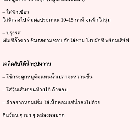
– ใส่ฟักเขียว
ใส่ฟักลงไป ต้มต่อประมาณ 10–15 นาที จนฟักใสนุ่ม
– ปรุงรส
เติมซีอิ๊วขาว ชิมรสตามชอบ ตักใส่ชาม โรยผักชี พร้อมเสิร์ฟ
เคล็ดลับให้น้ำซุปหวาน
– ใช้กระดูกหมูต้มแทนน้ำเปล่าจะหวานขึ้น
– ใส่วุ้นเส้นตอนท้ายได้ ถ้าชอบ
– ถ้าอยากหอมเพิ่ม ใส่เห็ดหอมแช่น้ำลงไปด้วย
กินร้อน ๆ เบา ๆ คล่องคอมาก