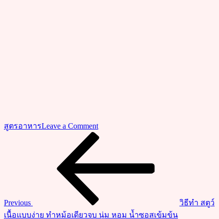
on
สูตรอาหาร
Leave a Comment
ชวน
Previous
แนะแนว
Post
ทำ
เรื่อง
ต้ม
จืด
ฟัก
เขียว
Previous
วิธีทำ สตูว์
หมู
เนื้อแบบง่าย ทำหม้อเดียวจบ นุ่ม หอม น้ำซอสเข้มข้น