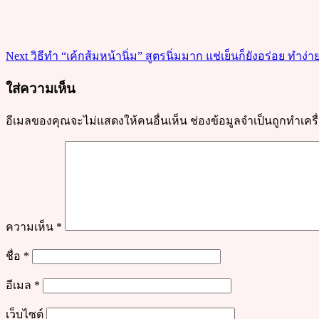
เส้น
เหนียว
นุ่ม
Next
วิธีทำ “เค้กส้มหน้านิ่ม” สูตรนิ่มมาก แช่เย็นก็ยังอร่อย ทำง่
อร่อย
จัด
ใส่ความเห็น
เต็ม
อีเมลของคุณจะไม่แสดงให้คนอื่นเห็น
ช่องข้อมูลจำเป็นถูกทำเค
ความเห็น
*
ชื่อ
*
อีเมล
*
เว็บไซต์