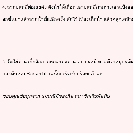
4. ลวกบะหมี่ต่อเลยค่ะ ตั้งน้ำให้เดือด เอาบะหมี่มาเคาะเอาแป้ง
ยกขึ้นมาแล้วลวกน้ำเย็นอีกครั้ง พักไว้ให้สะเด็ดน้ำ แล้วคลุกเคล้
5. จัดใส่จาน เด็ดผักกาดหอมรองจาน วางบะหมี่ ตามด้วยหมูบะเต็
และต้นหอมซอยลงไป แค่นี้ก็เสร็จเรียบร้อยแล้วค่ะ
ขอบคุณข้อมูลจาก แม่มณีมีของกิน สมาชิกเว็บพันทิป