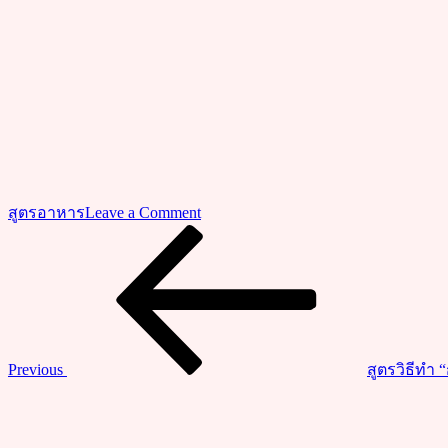
on
สูตรอาหาร
Leave a Comment
ชวน
Previous
แนะแนว
Post
ทำ
เรื่อง
“บะหมี่
หมู
บะ
เต็ง”
Previous
สูตรวิธีทำ 
บะหมี่
Next
ทรง
Post
เครื่อง