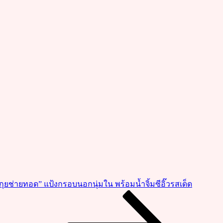
“กุยช่ายทอด” แป้งกรอบนอกนุ่มใน พร้อมน้ำจิ้มซีอิ๊วรสเด็ด