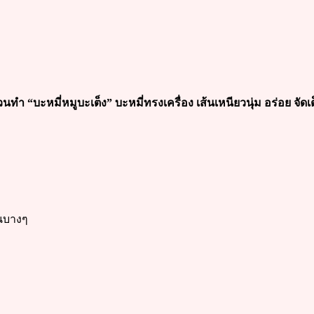
นทำ “บะหมี่หมูบะเต็ง” บะหมี่ทรงเครื่อง เส้นเหนียวนุ่ม อร่อย จัดเ
้นบางๆ