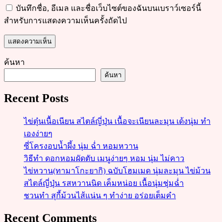
บันทึกชื่อ, อีเมล และชื่อเว็บไซต์ของฉันบนเบราว์เซอร์นี้
สำหรับการแสดงความเห็นครั้งถัดไป
ค้นหา
ค้นหา
Recent Posts
ไข่ตุ๋นเนื้อเนียน สไตล์ญี่ปุ่น เนื้อจะเนียนละมุน เด้งนุ่ม ทำ
เองง่ายๆ
ซี่โครงอบน้ำผึ้ง นุ่ม ฉ่ำ หอมหวาน
วิธีทำ ดอกหอมผัดตับ เมนูง่ายๆ หอม นุ่ม ไม่คาว
ไข่หวาน(ทามาโกะยากิ) ฉบับโฮมเมด นุ่มละมุน ไข่ม้วน
สไตล์ญี่ปุ่น รสหวานนิด เค็มหน่อย เนื้อนุ่มชุ่มฉ่ำ
ชวนทำ สุกี้ม้วนไส้แน่น ๆ ทำง่าย อร่อยเต็มคำ
Recent Comments