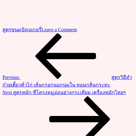
on
สูตรขนมปังเบเกอรี่
Leave a Comment
วิธี
Previous
แนะแนว
Post
ทำ
เรื่อง
คุกกี้
เนย
กรอบ
นอก
Previous
สูตรวิธีทำ
นุ่ม
ก๋วยเตี๋ยวคั่วไก่ เส้นกรอกนอกนุ่มใน หอมกลิ่นกระทะ
ใน
Next
Next
สูตรหมัก ซี่โครงหมูอ่อนย่างกระเทียม เครื่องหมักไทยๆ
หอม
Post
อร่อย
สูตร
นี้
ไม่
ใช้