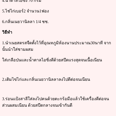
4.น้ำตาลไอซิ่ง 70 กรัม
5.ไช่ไก่เบอร์2 จำนวน1ฟอง
6.กลิ่นเนยวานิลลา 1/4 ชช.
วิธีทำ
1.นำเนยสดรสจืดตั้งไว้ที่อุณหภูมิห้องนานประมาณ30นาที จาก
นั้นนำใส่ชามผสม
ใส่เกลือป่นและน้ำตาลไอซิ่งตีด้วยสปีดแรงสุดจนเนื้อเนียน
2.เติมไข่ไก่และกลิ่นเนยวานิลลาลงไปตีต่อจนเนียน
3.ร่อนแป้งสาลีใส่ลงไปคนด้วยตะกร้อมือแล้วใช้เครื่องตีต่อจน
ส่วนผสมเนียน ด้วยสปีดกลางจนเข้ากันดี