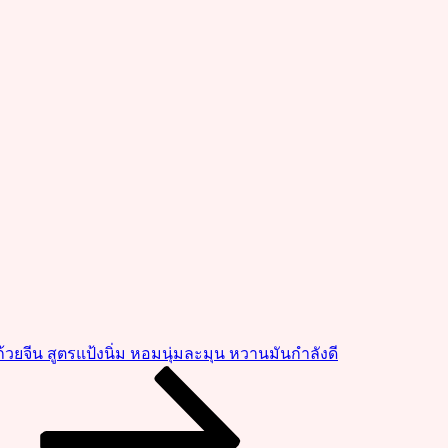
้วยจีน สูตรแป้งนิ่ม หอมนุ่มละมุน หวานมันกำลังดี