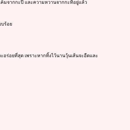
ามเค็มจากกะปิ และความหวานจากกะทิอยู่แล้ว
ียบร้อย
ะอร่อยที่สุด เพราะหากทิ้งไว้นานวุ้นเส้นจะอืดและ