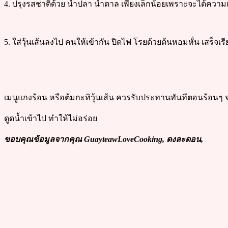
4. ปรุงรสชาติด้วย น้ำปลา น้ำตาล เพียงเล็กน้อยเพราะจะได้คว
5. ใส่วุ้นเส้นลงไป คนให้เข้ากัน ปิดไฟ โรยด้วยต้นหอมหั่น เสร็จเร
เมนูแกงร้อน หรือต้มกะทิวุ้นเส้น ควรรับประทานทันทีตอนร้อนๆ จ
ดูดน้ำเข้าไป ทำให้ไม่อร่อย
ขอบคุณข้อมูลจากคุณ GuayteawLoveCooking, ดงละดอน,