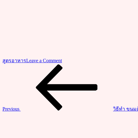
on
สูตรอาหาร
Leave a Comment
ชวน
Previous
แนะแนว
Post
ทำ
เรื่อง
ต้ม
กะทิ
วุ้น
เส้น
Previous
วิธีทำ ขนมถ
แกง
Next
ร้อน
Post
อาหาร
ไทย