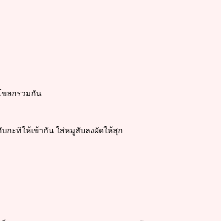
าโขลกรวมกัน
บกะทิให้เข้ากัน ใส่หมูสับลงผัดให้สุก