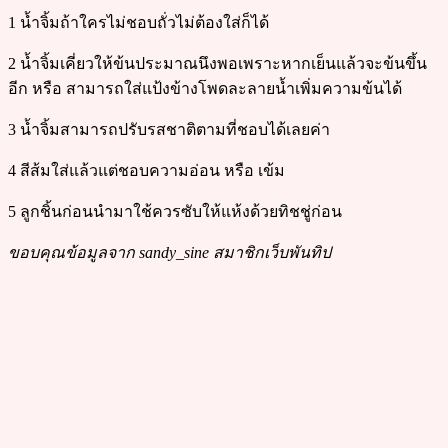
1 น้ำจิ้มถ้าใครไม่ชอบถั่วไม่ต้องใส่ก็ได้
2 น้ำจิ้มเคี่ยวให้ข้นประมาณนึงพอเพราะหากเย็นแล้วจะข้นขึ้น
อีก หรือ สามารถใส่แป้งข้างโพดละลายน้ำเพิ่มความข้นได้
3 น้ำจิ้มสามารถปรับรสชาติตามที่ชอบได้เลยค่า
4 สีส้มใส่แล้วแต่ชอบความอ่อน หรือ เข้ม
5 ลูกชิ้นก่อนนำมาใช้ควรซับให้แห้งด้วยทิชชู่ก่อน
ขอบคุณข้อมูลจาก sandy_sine สมาชิกเว็บพันทิป