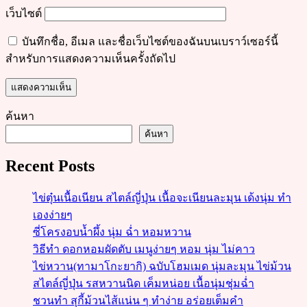
เว็บไซต์
บันทึกชื่อ, อีเมล และชื่อเว็บไซต์ของฉันบนเบราว์เซอร์นี้
สำหรับการแสดงความเห็นครั้งถัดไป
ค้นหา
ค้นหา
Recent Posts
ไข่ตุ๋นเนื้อเนียน สไตล์ญี่ปุ่น เนื้อจะเนียนละมุน เด้งนุ่ม ทำ
เองง่ายๆ
ซี่โครงอบน้ำผึ้ง นุ่ม ฉ่ำ หอมหวาน
วิธีทำ ดอกหอมผัดตับ เมนูง่ายๆ หอม นุ่ม ไม่คาว
ไข่หวาน(ทามาโกะยากิ) ฉบับโฮมเมด นุ่มละมุน ไข่ม้วน
สไตล์ญี่ปุ่น รสหวานนิด เค็มหน่อย เนื้อนุ่มชุ่มฉ่ำ
ชวนทำ สุกี้ม้วนไส้แน่น ๆ ทำง่าย อร่อยเต็มคำ