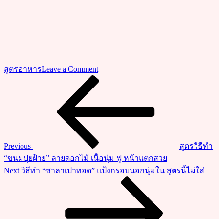
on
สูตรอาหาร
Leave a Comment
ชวน
Previous
แนะแนว
Post
ทำ
เรื่อง
“ลูก
ชิ้น
ทอด
สี
Previous
สูตรวิธีทำ
ส้ม”
“ขนมปุยฝ้าย” ลายดอกไม้ เนื้อนุ่ม ฟู หน้าแตกสวย
ลูก
Next
Next
วิธีทำ “ซาลาเปาทอด” แป้งกรอบนอกนุ่มใน สูตรนี้ไม่ใส่
ชิ้น
Post
ทอด
แป้ง
กรอบ