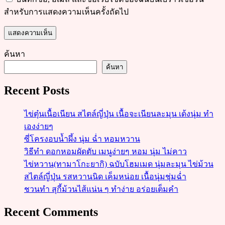
สำหรับการแสดงความเห็นครั้งถัดไป
ค้นหา
ค้นหา
Recent Posts
ไข่ตุ๋นเนื้อเนียน สไตล์ญี่ปุ่น เนื้อจะเนียนละมุน เด้งนุ่ม ทำ
เองง่ายๆ
ซี่โครงอบน้ำผึ้ง นุ่ม ฉ่ำ หอมหวาน
วิธีทำ ดอกหอมผัดตับ เมนูง่ายๆ หอม นุ่ม ไม่คาว
ไข่หวาน(ทามาโกะยากิ) ฉบับโฮมเมด นุ่มละมุน ไข่ม้วน
สไตล์ญี่ปุ่น รสหวานนิด เค็มหน่อย เนื้อนุ่มชุ่มฉ่ำ
ชวนทำ สุกี้ม้วนไส้แน่น ๆ ทำง่าย อร่อยเต็มคำ
Recent Comments