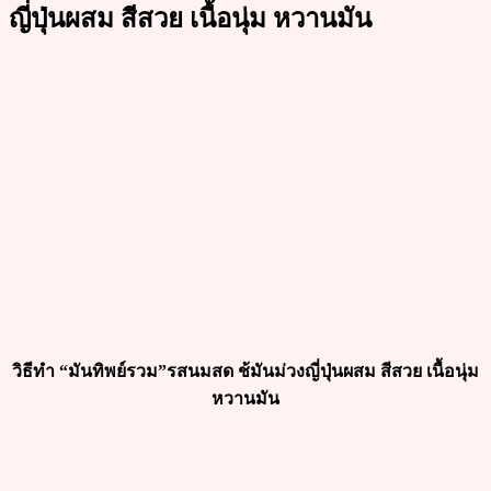
ญี่ปุ่นผสม สีสวย เนื้อนุ่ม หวานมัน
วิธีทำ “มันทิพย์รวม”รสนมสด ช้มันม่วงญี่ปุ่นผสม สีสวย เนื้อนุ่ม
หวานมัน