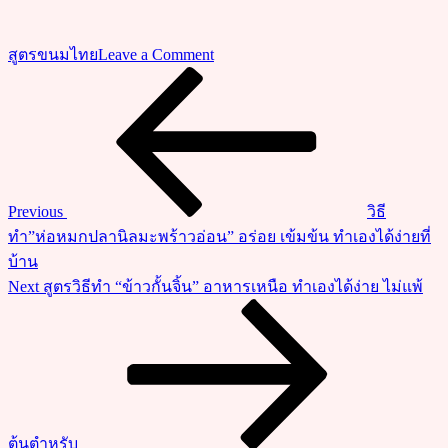
on
สูตรขนมไทย
Leave a Comment
วิธี
Previous
แนะแนว
Post
ทำ
เรื่อง
“มัน
ทิพย์
รวม”รส
นมสด
Previous
วิธี
ช้
ทำ”ห่อหมกปลานิลมะพร้าวอ่อน” อร่อย เข้มข้น ทำเองได้ง่ายที่
มัน
บ้าน
ม่วง
Next
Next
สูตรวิธีทำ “ข้าวกั้นจิ้น” อาหารเหนือ ทำเองได้ง่าย ไม่แพ้
ญี่ปุ่น
Post
ผสม
สี
สวย
เนื้อ
นุ่ม
ต้นตำหรับ
หวาน