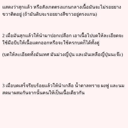
แสดงว่าสุกแล้ว หรือสังเกตตรงแกนกลางเนื้อมันจะไม่รอยยาง
ขวาติดอยู่ (ถ้ามันดิบจะรอยยางสีขาวอยู่ตรงแกน)
2 เมื่อมันสุกแล้วให้นำมาปอกเปลือก เอาเนื้อไปบดให้ละเอียดจะ
ใช้มือบีบให้เนื้อแตกออกหรือจะใช้ครกบดก็ได้ทั้งคู่
(บดให้ละเอียดทั้งมันเทศ มันม่วงญี่ปุ่น และมันเหลือญี่ปุ่นนะจ๊ะ)
3 เมื่อบดเสร็จรียบร้อยแล้วให้นำเกลือ น้ำตาลทราย ผงฟู และนม
สดมาผสมกันจากนั้นคนให้เป็นเนื้อเดียวกัน