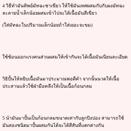
4 วิธีทำมันทิพย์มัทฉะชาเขียว ให้ใช้มันเทศผสมกับกับผงมัทฉะ
ละลายน้ำเล็กน้อยผสมเข้าไปจะได้เนื้อมันสีเขียว
(ใส่มัทฉะในปริมาณเล็กน้อยถ้าใส่เยอะจะขม)
ใช้ช้อนออกแรงคนส่วนผสมให้เข้ากันจะได้เนื้อมันเนียนละเอียด
วิธิปั้นให้หยิบเนื้อมันมาประมาณพอดีคำ จากนั้นนวดให้เนื้อ
ประสานแล้วใช้ฝ่ามือคลึงให้เป็นเนื้อก้อนกลม
5 นำมันมาปั้นเป็นก้อนกลมขนาดเท่ากับลูกปิงปอง สามารถใช้
มันสองชนิดมาปั้นผสมกันได้จะได้สีสันที่แตกต่างกัน