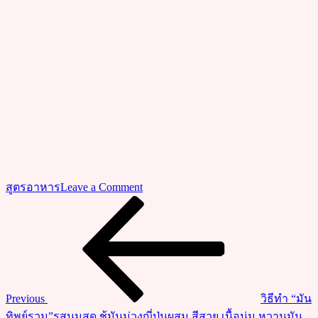
on
สูตรอาหาร
Leave a Comment
สูตร
Previous
แนะแนว
Post
วิธี
เรื่อง
ทำ
“ข้าว
กั้น
จิ้น”
Previous
วิธีทำ “มัน
อาหาร
ทิพย์รวม”รสนมสด ช้มันม่วงญี่ปุ่นผสม สีสวย เนื้อนุ่ม หวานมัน