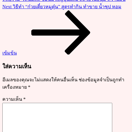
เหนือ
Next
Next
วิธีทำ “ก๋วยเตี๋ยวหมูตุ๋น” สูตรทำกิน ทำขาย น้ำซุป หอม
ทำ
Post
เอง
ได้
ง่าย
ไม่
แพ้
เข้มข้น
ต้น
ตำหรับ
ใส่ความเห็น
อีเมลของคุณจะไม่แสดงให้คนอื่นเห็น
ช่องข้อมูลจำเป็นถูกทำ
เครื่องหมาย
*
ความเห็น
*