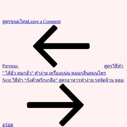
on
สูตรขนมไทย
Leave a Comment
วิธี
Previous
แนะแนว
Post
ทำ
เรื่อง
“กล้วย
หอม
ทอด
เนย”
Previous
สูตรวิธีทำ
เมนู
” ไส้อั่ว หมกอั่ว” ทำง่าย เครื่องแน่น หอมกลิ่นสมุนไพร
ทาน
Next
Next
วิธีทำ “กุ้งคั่วพริกเกลือ” สูตรอาหารทำง่าย รสจัดจ้าน หอม
เล่น
Post
หอม
กรอบ
มัน
เค็ม
ทาน
อร่อย
เพ