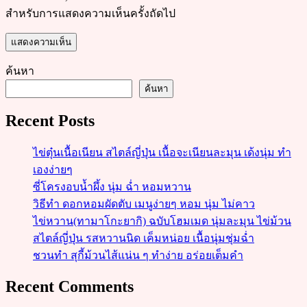
สำหรับการแสดงความเห็นครั้งถัดไป
ค้นหา
ค้นหา
Recent Posts
ไข่ตุ๋นเนื้อเนียน สไตล์ญี่ปุ่น เนื้อจะเนียนละมุน เด้งนุ่ม ทำ
เองง่ายๆ
ซี่โครงอบน้ำผึ้ง นุ่ม ฉ่ำ หอมหวาน
วิธีทำ ดอกหอมผัดตับ เมนูง่ายๆ หอม นุ่ม ไม่คาว
ไข่หวาน(ทามาโกะยากิ) ฉบับโฮมเมด นุ่มละมุน ไข่ม้วน
สไตล์ญี่ปุ่น รสหวานนิด เค็มหน่อย เนื้อนุ่มชุ่มฉ่ำ
ชวนทำ สุกี้ม้วนไส้แน่น ๆ ทำง่าย อร่อยเต็มคำ
Recent Comments