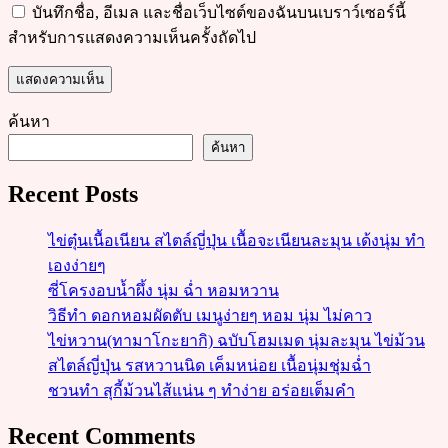
บันทึกชื่อ, อีเมล และชื่อเว็บไซต์ของฉันบนเบราว์เซอร์นี้
สำหรับการแสดงความเห็นครั้งถัดไป
ค้นหา
ค้นหา
Recent Posts
ไข่ตุ๋นเนื้อเนียน สไตล์ญี่ปุ่น เนื้อจะเนียนละมุน เด้งนุ่ม ทำ
เองง่ายๆ
ซี่โครงอบน้ำผึ้ง นุ่ม ฉ่ำ หอมหวาน
วิธีทำ ดอกหอมผัดตับ เมนูง่ายๆ หอม นุ่ม ไม่คาว
ไข่หวาน(ทามาโกะยากิ) ฉบับโฮมเมด นุ่มละมุน ไข่ม้วน
สไตล์ญี่ปุ่น รสหวานนิด เค็มหน่อย เนื้อนุ่มชุ่มฉ่ำ
ชวนทำ สุกี้ม้วนไส้แน่น ๆ ทำง่าย อร่อยเต็มคำ
Recent Comments