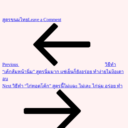
on
สูตรขนมไทย
Leave a Comment
วิธี
Previous
แนะแนว
Post
ทำ
เรื่อง
“ขนม
สาลี่
กรอบ”
หอม
Previous
วิธีทำ
กรอบ
“เค้กส้มหน้านิ่ม” สูตรนิ่มมาก แช่เย็นก็ยังอร่อย ทำง่ายไม่ง้อเตา
อร่อย
อบ
ทำ
Next
Next
วิธีทำ “ไก่ทอดโค้ก” สูตรนี้ไม่แฉะ ไม่เละ ไก่นุ่ม อร่อย ทำ
กิน
Post
ทำ
ขาย
ได้