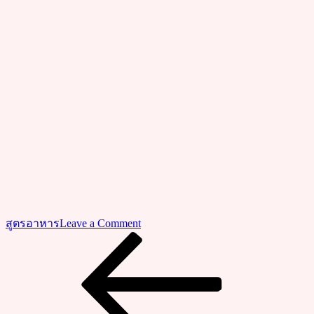
on
สูตรอาหาร
Leave a Comment
วิธี
Previous
แนะแนว
Post
ทำ
เรื่อง
“ข้าว
คลุก
กะปิ”