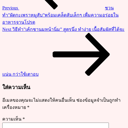
อาหาร
Previous
ชวน
จาน
ทำ”ผัดกะเพราหมูสับ”พร้อมเคล็ดลับเล็กๆ เพื่มความอร่อยใน
เครื่อง
อาหารจานโปรด
แน่นๆ
Next
Next
วิธีทำ”เค้กชานมหน้านิ่ม” สูตรนึ่ง ทำง่าย เนื้อสัมผัสที่ได้จะ
พร้อม
Post
สูตร
ทำ
หมู
หวาน
แน่น กว่าใช้เตาอบ
ใส่ความเห็น
อีเมลของคุณจะไม่แสดงให้คนอื่นเห็น
ช่องข้อมูลจำเป็นถูกทำ
เครื่องหมาย
*
ความเห็น
*