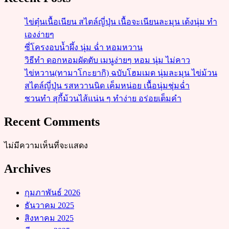
ไข่ตุ๋นเนื้อเนียน สไตล์ญี่ปุ่น เนื้อจะเนียนละมุน เด้งนุ่ม ทำ
เองง่ายๆ
ซี่โครงอบน้ำผึ้ง นุ่ม ฉ่ำ หอมหวาน
วิธีทำ ดอกหอมผัดตับ เมนูง่ายๆ หอม นุ่ม ไม่คาว
ไข่หวาน(ทามาโกะยากิ) ฉบับโฮมเมด นุ่มละมุน ไข่ม้วน
สไตล์ญี่ปุ่น รสหวานนิด เค็มหน่อย เนื้อนุ่มชุ่มฉ่ำ
ชวนทำ สุกี้ม้วนไส้แน่น ๆ ทำง่าย อร่อยเต็มคำ
Recent Comments
ไม่มีความเห็นที่จะแสดง
Archives
กุมภาพันธ์ 2026
ธันวาคม 2025
สิงหาคม 2025