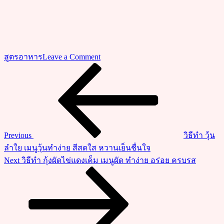
on
สูตรอาหาร
Leave a Comment
สูตร
Previous
แนะแนว
Post
วิธี
เรื่อง
ทำ
ลูก
ชิ้น
ปลา
Previous
วิธีทำ วุ้น
เหนียว
ลำใย เมนูวุ้นทำง่าย สีสดใส หวานเย็นชื่นใจ
นุ่ม
Next
Next
วิธีทำ กุ้งผัดไข่แดงเค็ม เมนูผัด ทำง่าย อร่อย ครบรส
ไม่
Post
ใส่
ผงฟู
ไร้
สาร