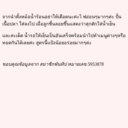
จากนำตั้งหม้อน้ำร้อนอย่าให้เดือดนะค่ะไ ฟอ่อนๆมากๆค่ะ​ ปั้น
เนื้อปลา ใส่ลงไป​ เมื่อลูกชิ้นลอยขึ้นแสดงว่าสุกตักใส่น้ำเย็น
และสะเด็ด น้ำรอให้เย็นเป็นอันเสร็จพร้อมนำไปทำเมนูต่างๆหรือ
ทอดกันได้เลยค่ะ สูตรนี้แป้งน้อยอร่อยมากๆค่ะ
ขอบคุณข้อมูลจาก สมาชิกพันทิป หมายเลข 5953878