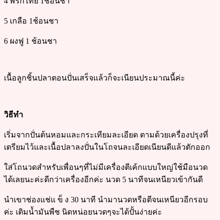
4 พริกไทย​ 1​ช้อนชา
5 เกลือ​ 1​ช้อนชา
6 ผงฟู 1 ช้อนชา
เนื้อลูกชิ้นปลาตอนปั่นเสร็จแล้วก็จะเนียนประมาณนี้ค่ะ
วิธี​ท​ำ​
เริ่มจากปั่นต้นหอมและกระเทียม​ละเอียด ตามด้วยเครื่องปรุงที่
เตรียมไว้และเนื้อปลาลงปั่นในโถจนละเอียดเนียนดีแล้วตักออก​
ใส่โถนวดสำหรับเพื่อนๆที่ไม่มีเครื่องตีเค้กแบบใหญ่ใช้มือนวด
ได้เลยนะค่ะดีกว่าเครื่องอีกค่ะ​ นวด 5 นาทีจนเหนียวเข้ากันดี
นำเขาช่องแช่แ ข็ ง​ 30 นาที นำมานวดหรือตีจนเหนียวอีกรอบ
ค่ะ​ เติมน้ำมันพืช นิดหน่อยนวดๆจะได้ปั้นง่ายค่ะ​