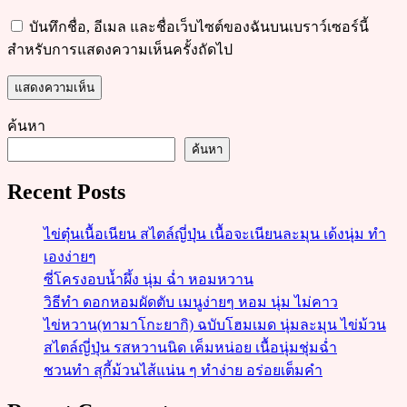
บันทึกชื่อ, อีเมล และชื่อเว็บไซต์ของฉันบนเบราว์เซอร์นี้
สำหรับการแสดงความเห็นครั้งถัดไป
ค้นหา
ค้นหา
Recent Posts
ไข่ตุ๋นเนื้อเนียน สไตล์ญี่ปุ่น เนื้อจะเนียนละมุน เด้งนุ่ม ทำ
เองง่ายๆ
ซี่โครงอบน้ำผึ้ง นุ่ม ฉ่ำ หอมหวาน
วิธีทำ ดอกหอมผัดตับ เมนูง่ายๆ หอม นุ่ม ไม่คาว
ไข่หวาน(ทามาโกะยากิ) ฉบับโฮมเมด นุ่มละมุน ไข่ม้วน
สไตล์ญี่ปุ่น รสหวานนิด เค็มหน่อย เนื้อนุ่มชุ่มฉ่ำ
ชวนทำ สุกี้ม้วนไส้แน่น ๆ ทำง่าย อร่อยเต็มคำ