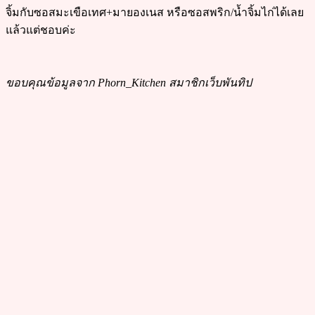
จิ้มกับซอสมะเขือเทศ+มายองเนส หรือซอสพริก/น้ำจิ้มไก่ได้เลย
แล้วแต่ชอบค่ะ
ขอบคุณข้อมูลจาก Phorn_Kitchen สมาชิกเว็บพันทิป