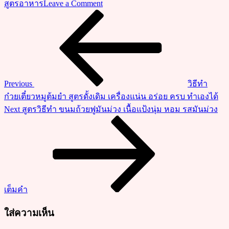
on
สูตรอาหาร
Leave a Comment
ชวน
Previous
แนะแนว
Post
ทำ
เรื่อง
ปอ
เปี๊ยะ
แฮม
ชีส
Previous
วิธีทำ
ของ
ก๋วยเตี๋ยวหมูต้มยำ สูตรดั้งเดิม เครื่องแน่น อร่อย ครบ ทำเองได้
ทาน
Next
Next
สูตรวิธีทำ ขนมถ้วยฟูมันม่วง เนื้อแป้งนุ่ม หอม รสมันม่วง
เล่น
Post
อร่อย
ทำ
ง่าย
วัตถุดิบ
น้อย
เต็มคำ
ใส่ความเห็น