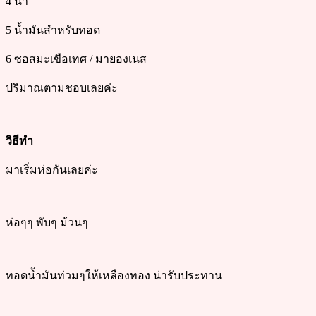
4 น้ำ
5 น้ำมันสำหรับทอด
6 ซอสมะเขือเทศ / มายองเนส
ปริมาณตามชอบเลยค่ะ
วิธีทำ
มาเริ่มห่อกันเลยค่ะ
ห่อๆๆ พับๆ ม้วนๆ
ทอดน้ำมันท่วมๆให้เหลืองทอง น่ารับประทาน