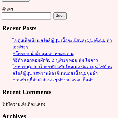
ค้นหา
ค้นหา
Recent Posts
ไข่ตุ๋นเนื้อเนียน สไตล์ญี่ปุ่น เนื้อจะเนียนละมุน เด้งนุ่ม ทำ
เองง่ายๆ
ซี่โครงอบน้ำผึ้ง นุ่ม ฉ่ำ หอมหวาน
วิธีทำ ดอกหอมผัดตับ เมนูง่ายๆ หอม นุ่ม ไม่คาว
ไข่หวาน(ทามาโกะยากิ) ฉบับโฮมเมด นุ่มละมุน ไข่ม้วน
สไตล์ญี่ปุ่น รสหวานนิด เค็มหน่อย เนื้อนุ่มชุ่มฉ่ำ
ชวนทำ สุกี้ม้วนไส้แน่น ๆ ทำง่าย อร่อยเต็มคำ
Recent Comments
ไม่มีความเห็นที่จะแสดง
Archives