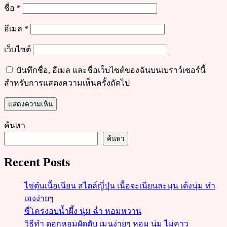
ชื่อ
*
อีเมล
*
เว็บไซต์
บันทึกชื่อ, อีเมล และชื่อเว็บไซต์ของฉันบนเบราว์เซอร์นี้
สำหรับการแสดงความเห็นครั้งถัดไป
ค้นหา
ค้นหา
Recent Posts
ไข่ตุ๋นเนื้อเนียน สไตล์ญี่ปุ่น เนื้อจะเนียนละมุน เด้งนุ่ม ทำ
เองง่ายๆ
ซี่โครงอบน้ำผึ้ง นุ่ม ฉ่ำ หอมหวาน
วิธีทำ ดอกหอมผัดตับ เมนูง่ายๆ หอม นุ่ม ไม่คาว