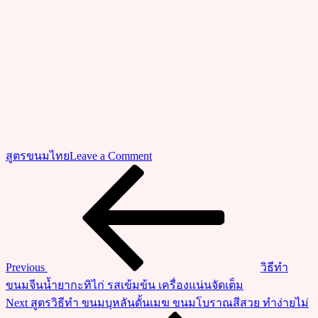
on
สูตรขนมไทย
Leave a Comment
วิธี
Previous
แนะแนว
Post
ทำ
เรื่อง
ฟัก
แฟง
ใบ
เตย
Previous
วิธีทำ
ขนม
ขนมจีนน้ำยากะทิไก่ รสเข้มข้น เครื่องแน่นจัดเต็ม
ไทย
Next
Next
สูตรวิธีทำ ขนมบุหลันดั้นเมฆ ขนมโบราณสีสวย ทำง่ายไม่
โบราณ
Post