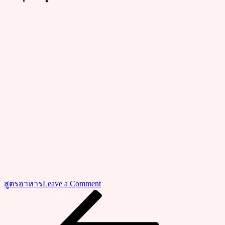
on
สูตรอาหาร
Leave a Comment
ชวน
Previous
แนะแนว
Post
ทำ
เรื่อง
ข้าว