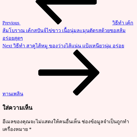
หมู
ทอด
ซอส
Previous
วิธีทำ เค้ก
ผัด
ส้มโบราณ เค้กสปันจ์ไข่ขาว เนื้อนุ่มละมุนตัดรสด้วยซอสส้ม
เปรี้ยว
อร่อยสุดๆ
หวาน
Next
Next
วิธีทำ สาคูไส้หมู ของว่างไส้แน่น แป้งเหนียวนุ่ม อร่อย
อาหาร
Post
จาน
เดียว
อร่อย
ครบ
รส
ทานเพลิน
ใส่ความเห็น
อีเมลของคุณจะไม่แสดงให้คนอื่นเห็น
ช่องข้อมูลจำเป็นถูกทำ
เครื่องหมาย
*