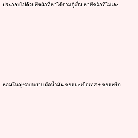
ประกอบไปด้วยพืชผักที่หาได้ตามตู้เย็น หาพืชผักที่ไม่เละ
หอมใหญ่ซอยหยาบ ผัดน้ำมัน ซอสมะเขือเทศ + ซอสพริก