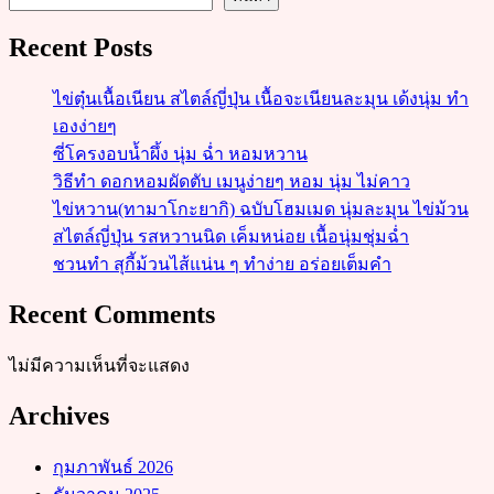
Recent Posts
ไข่ตุ๋นเนื้อเนียน สไตล์ญี่ปุ่น เนื้อจะเนียนละมุน เด้งนุ่ม ทำ
เองง่ายๆ
ซี่โครงอบน้ำผึ้ง นุ่ม ฉ่ำ หอมหวาน
วิธีทำ ดอกหอมผัดตับ เมนูง่ายๆ หอม นุ่ม ไม่คาว
ไข่หวาน(ทามาโกะยากิ) ฉบับโฮมเมด นุ่มละมุน ไข่ม้วน
สไตล์ญี่ปุ่น รสหวานนิด เค็มหน่อย เนื้อนุ่มชุ่มฉ่ำ
ชวนทำ สุกี้ม้วนไส้แน่น ๆ ทำง่าย อร่อยเต็มคำ
Recent Comments
ไม่มีความเห็นที่จะแสดง
Archives
กุมภาพันธ์ 2026