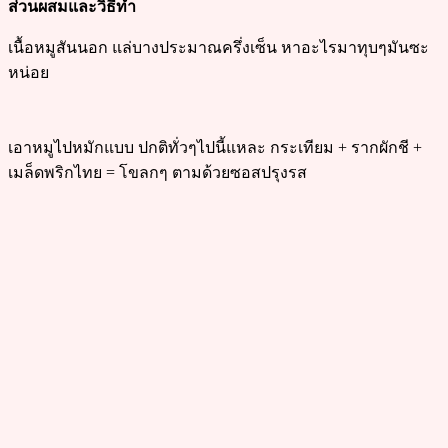
ส่วนผสมและวิธีทำ
เนื้อหมูสันนอก แล่บางประมาณครึ่งเซ็น หาอะไรมาทุบๆมันซะ
หน่อย
เอาหมูไปหมักแบบ ปกติทั่วๆไปนี้แหละ กระเทียม + รากผักชี +
เมล็ดพริกไทย = โขลกๆ ตามด้วยซอสปรุงรส