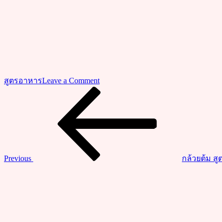
on
สูตรอาหาร
Leave a Comment
วิธี
Previous
แนะแนว
Post
ทำ
เรื่อง
ปลา
กะพง
หนัง
กรอบ
Previous
กล้วยต้ม สู
ลุย
Next
สวน
Post
ทำ
เอง
ง่ายๆ