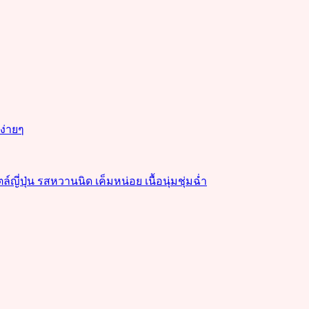
งง่ายๆ
่ปุ่น รสหวานนิด เค็มหน่อย เนื้อนุ่มชุ่มฉ่ำ