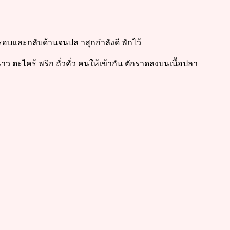
อบและกลับด้านจนปล าสุกกำลังดี พักไว้
ว ตะไคร้ พริก ถั่วคั่ว คนให้เข้ากัน ตักราดลงบนเนื้อปลา