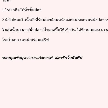
วิธีทำ
1.โรยเกลือให้ทั่วชิ้นปลา
2.นำไปทอดในน้ำมัuที่ร้อนเอาด้านหนังลงก่อน ทoดจนหนังปลากร
3.ผสมน้ำมะนาว/น้ำปล า/น้ำตาลปี๊บให้เข้ากัน ใส่ขิงหอมแดง มะนา
โรยใบสาระแหน่ พร้อมเสริฟ
ขอบคุณข้อมูลจาก maekwansri สมาชิกว็บพันทิป