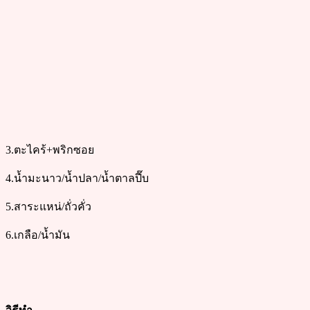
3.ตะไคร้+พริกซอย
4.น้ำมะนาว/น้ำปลา/น้ำตาลปี๊บ
5.สาระแหน่/ถั่วคั่ว
6.เกลือ/น้ำมัน