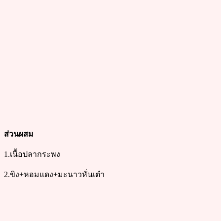
ส่วนผสม
1.เนื้อปลากระพง
2.ขิง+หอมแดง+มะนาวหั่นเต๋า