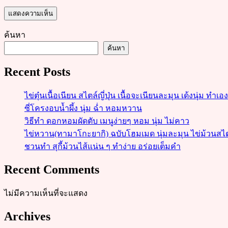
ค้นหา
ค้นหา
Recent Posts
ไข่ตุ๋นเนื้อเนียน สไตล์ญี่ปุ่น เนื้อจะเนียนละมุน เด้งนุ่ม ทำเอ
ซี่โครงอบน้ำผึ้ง นุ่ม ฉ่ำ หอมหวาน
วิธีทำ ดอกหอมผัดตับ เมนูง่ายๆ หอม นุ่ม ไม่คาว
ไข่หวาน(ทามาโกะยากิ) ฉบับโฮมเมด นุ่มละมุน ไข่ม้วนสไตล์ญี
ชวนทำ สุกี้ม้วนไส้แน่น ๆ ทำง่าย อร่อยเต็มคำ
Recent Comments
ไม่มีความเห็นที่จะแสดง
Archives