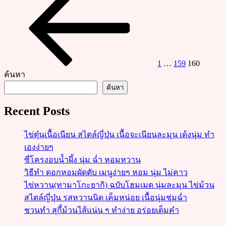
page
pagination
1
…
159
160
ค้นหา
ค้นหา
Recent Posts
ไข่ตุ๋นเนื้อเนียน สไตล์ญี่ปุ่น เนื้อจะเนียนละมุน เด้งนุ่ม ทำ
เองง่ายๆ
ซี่โครงอบน้ำผึ้ง นุ่ม ฉ่ำ หอมหวาน
วิธีทำ ดอกหอมผัดตับ เมนูง่ายๆ หอม นุ่ม ไม่คาว
ไข่หวาน(ทามาโกะยากิ) ฉบับโฮมเมด นุ่มละมุน ไข่ม้วน
สไตล์ญี่ปุ่น รสหวานนิด เค็มหน่อย เนื้อนุ่มชุ่มฉ่ำ
ชวนทำ สุกี้ม้วนไส้แน่น ๆ ทำง่าย อร่อยเต็มคำ