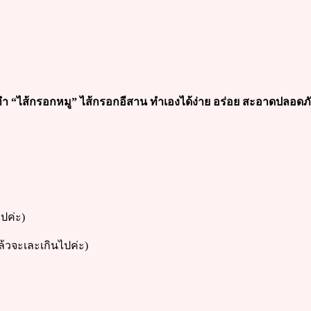
ำ “ไส้กรอกหมู” ไส้กรอกอีสาน ทำเองได้ง่าย อร่อย สะอาดปลอดภ
ไปค่ะ)
แล้วจะเละเกินไปค่ะ)