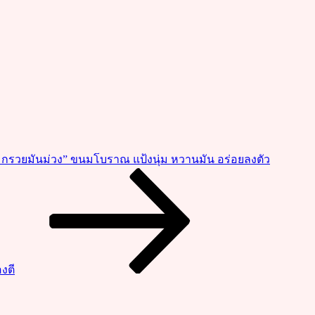
มกรวยมันม่วง” ขนมโบราณ แป้งนุ่ม หวานมัน อร่อยลงตัว
องตี