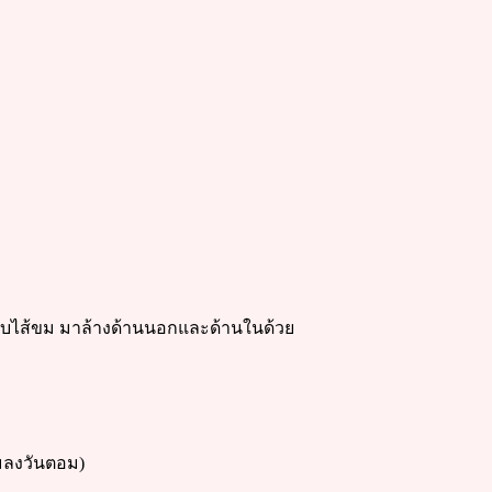
มูแบบไส้ขม มาล้างด้านนอกและด้านในด้วย
แมลงวันตอม)