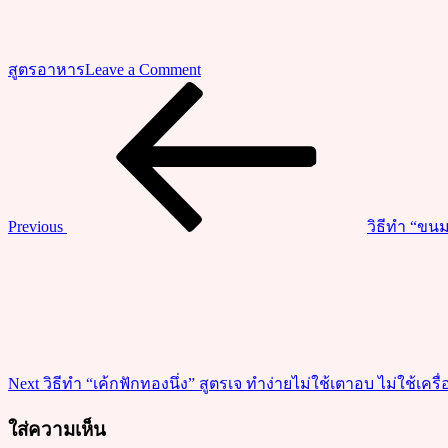
on
สูตรอาหาร
Leave a Comment
วิธี
Previous
แนะแนว
Post
ทำ
เรื่อง
“ไส้กรอก
หมู”
ไส้กรอก
อีสาน
Previous
วิธีทำ “ขน
ทำ
Next
เอง
Post
ได้
ง่าย
อร่อย
สะอาด
Next
วิธีทำ “เค้กฟักทองนึ่ง” สูตรเจ ทำง่ายไม่ใช้เตาอบ ไม่ใช้เครื่
ปลอดภัย
ใส่ความเห็น