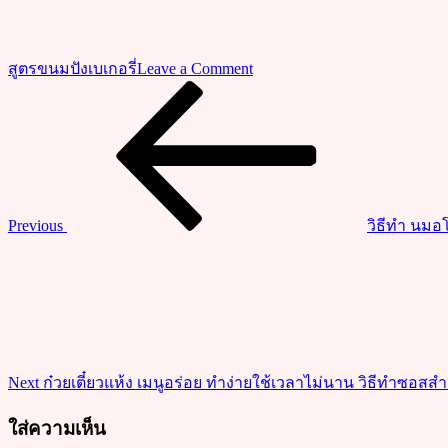
on
สูตรขนมปังเบเกอรี่
Leave a Comment
วิธี
Previous
แนะแนว
Post
ทำ
เรื่อง
ช็อก
โก
แลต
ชิฟ
Previous
วิธีทำ นมอโ
ฟ่อน
Next
เนื้อ
Post
นุ่มๆ
ไว้
ทาน
กับ
Next
ก๋วยเตี๋ยวแห้ง เมนูอร่อย ทำง่ายใช้เวลาไม่นาน วิธีทำซอสสำห
เครื่อง
ดื่ม
ใส่ความเห็น
ร้อน