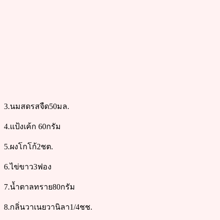
3.นมสดรสจืด50มล.
4.แป้งเค้ก 60กรัม
5.ผงโกโก้2ชต.
6.ไข่ขาว3ฟอง
7.น้ำตาลทราย80กรัม
8.กลิ่นวาเนยวานิลา1/4ชช.