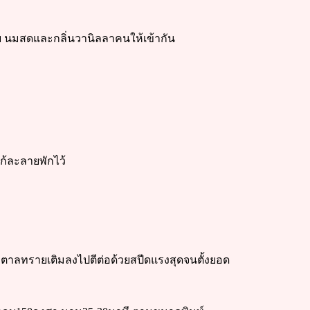
 นมสดและกลิ่นวานิลลาคนให้เข้ากัน
้ละลายพักไว้
งน้ำตาลทรายเติมลงไปตีต่อด้วยสปีดแรงสุดจนตั้งยอด