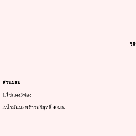
วิ
ส่วนผสม
1.ไข่แดง3ฟอง
2.น้ำมันมะพร้าวบริสุทธิ๋ 40มล.