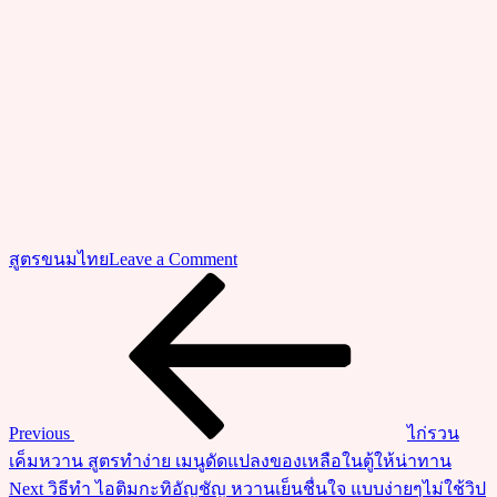
on
สูตรขนมไทย
Leave a Comment
วิธี
Previous
แนะแนว
Post
ทำ
เรื่อง
วุ้น
กะทิ
ลูก
ตาล
Previous
ไก่รวน
ขนม
เค็มหวาน สูตรทำง่าย เมนูดัดแปลงของเหลือในตู้ให้น่าทาน
หวาน
Next
Next
วิธีทำ ไอติมกะทิอัญชัญ หวานเย็นชื่นใจ แบบง่ายๆไม่ใช้วิป