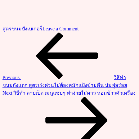
on
สูตรขนมปังเบเกอรี่
Leave a Comment
วิธี
Previous
แนะแนว
Post
ทำ
เรื่อง
เค้ก
วนิล
ลา
สูตร
Previous
วิธีทำ
คีโต
ขนมถังแตก สูตรเร่งด่วนไม่ต้องหมักแป้งข้ามคืน นุ่มฟูอร่อย
ไร้
Next
Next
วิธีทำ ลาบเป็ด เมนูแซ่บๆ ทำง่ายไม่คาว หอมข้าวคั่วเครื่อง
แป้ง
Post
ไร้
น้ำตาล
เค้ก
เนื้อ
นุ่ม