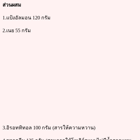
ส่วนผสม
1.แป้งอัลมอน 120 กรัม
2.เนย 55 กรัม
3.อิรอททิทอล 100 กรัม (สารให้ความหวาน)