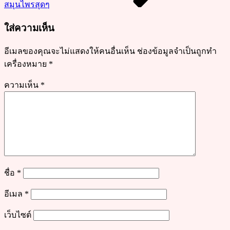
สมุนไพรสุดๆ
น่า
ทาน
ใส่ความเห็น
อีเมลของคุณจะไม่แสดงให้คนอื่นเห็น
ช่องข้อมูลจำเป็นถูกทำ
เครื่องหมาย
*
ความเห็น
*
ชื่อ
*
อีเมล
*
เว็บไซต์