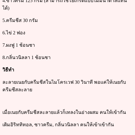
4.ซาวครีม 125 กรัม (สามารถใช้โยเกิร์ตแบบไม่มีน้ำตาลแทน
ได้)
5.ครีมชีส 30 กรัม
6.ไข่ 2 ฟอง
7.ผงฟู 1 ช้อนชา
8.กลิ่นวนิลลา 1 ช้อนชา
วิธีทำ
ละลายเนยกับครีมชีสในไมโครเวฟ 30 วินาที พอแค่ให้เนยกับ
ครีมชีสละลาย
เมื่อเนยกับครีมชีสละลายแล้วก็เทลงในอ่างผสม คนให้เข้ากัน
เติมอิริททิทอล, ซาวครีม, กลิ่นวนิลลา คนให้เข้าเข้ากัน