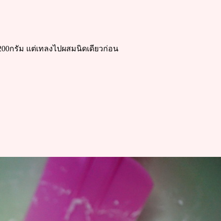
มด200กรัม แต่เทลงไปผสมนิดเดียวก่อน