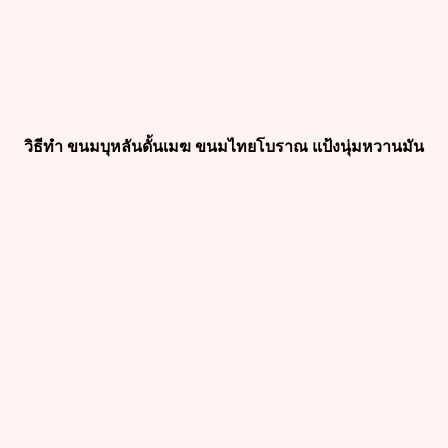
วิธีทำ ขนมบุหลันดั้นเมฆ ขนมไทยโบราณ แป้งนุ่มหวานมัน