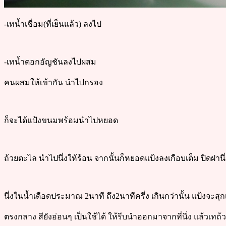
-เทน้ำเชื่อม(ที่เย็นแล้ว) ลงไป
-เทน้ำดอกอัญชันลงไปผสม
คนผสมให้เข้ากัน นำไปกรอง
ก็จะได้แป้งขนมพร้อมนำไปหยอด
ถ้วยตะไล นำไปนึ่งให้ร้อน จากนั้นก็หยอดแป้งลงเกือบเต็ม ปิดฝานึ่
นึ่งในน้ำเดือดประมาณ 2นาที ถึง2นาทีครึ่ง เกินกว่านั้น แป้งจะสุก
ตรงกลาง สียังอ่อนๆ เป็นใช้ได้ ให้รีบนำออกมาจากที่นึ่ง แล้วเท