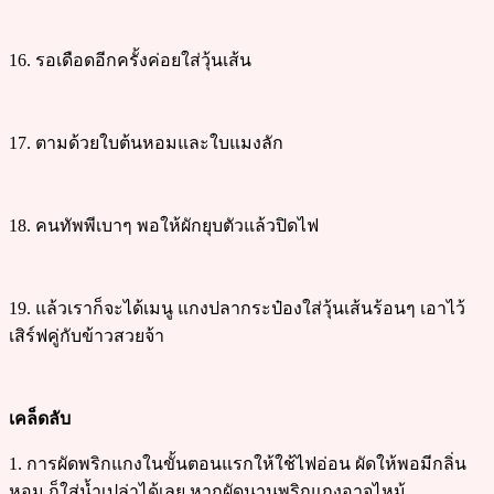
16. รอเดือดอีกครั้งค่อยใส่วุ้นเส้น
17. ตามด้วยใบต้นหอมและใบแมงลัก
18. คนทัพพีเบาๆ พอให้ผักยุบตัวแล้วปิดไฟ
19. แล้วเราก็จะได้เมนู แกงปลากระป๋องใส่วุ้นเส้นร้อนๆ เอาไว้
เสิร์ฟคู่กับข้าวสวยจ้า
เคล็ดลับ
1. การผัดพริกแกงในขั้นตอนแรกให้ใช้ไฟอ่อน ผัดให้พอมีกลิ่น
หอม ก็ใส่น้ำเปล่าได้เลย หากผัดนานพริกแกงอาจไหม้