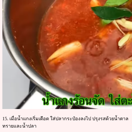
15. เมื่อน้ำแกงเริ่มเดือด ใส่ปลากระป๋องลงไป ปรุงรสด้วยน้ำตาล
ทรายและน้ำปลา