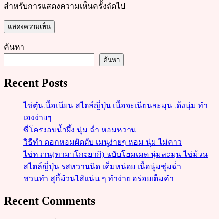
สำหรับการแสดงความเห็นครั้งถัดไป
ค้นหา
ค้นหา
Recent Posts
ไข่ตุ๋นเนื้อเนียน สไตล์ญี่ปุ่น เนื้อจะเนียนละมุน เด้งนุ่ม ทำ
เองง่ายๆ
ซี่โครงอบน้ำผึ้ง นุ่ม ฉ่ำ หอมหวาน
วิธีทำ ดอกหอมผัดตับ เมนูง่ายๆ หอม นุ่ม ไม่คาว
ไข่หวาน(ทามาโกะยากิ) ฉบับโฮมเมด นุ่มละมุน ไข่ม้วน
สไตล์ญี่ปุ่น รสหวานนิด เค็มหน่อย เนื้อนุ่มชุ่มฉ่ำ
ชวนทำ สุกี้ม้วนไส้แน่น ๆ ทำง่าย อร่อยเต็มคำ
Recent Comments