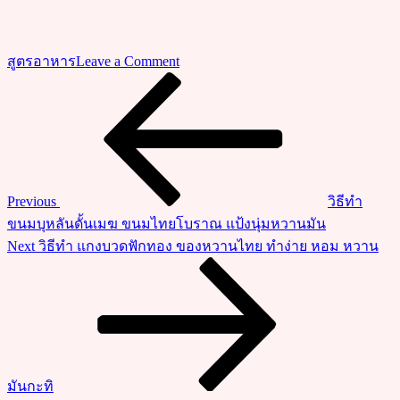
on
สูตรอาหาร
Leave a Comment
วิธี
Previous
แนะแนว
Post
ทำ
เรื่อง
แกง
ปลาก
ระ
ป๋อ
Previous
วิธีทำ
ง
ขนมบุหลันดั้นเมฆ ขนมไทยโบราณ แป้งนุ่มหวานมัน
ใส่
Next
Next
วิธีทำ แกงบวดฟักทอง ของหวานไทย ทำง่าย หอม หวาน
วุ้น
Post
เส้น
เมนู
ง่ายๆ
ประหยัด
อร่อย
มันกะทิ