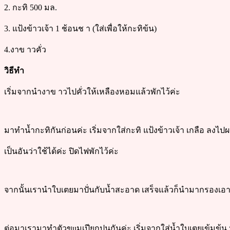
2. กะทิ 500 มล.
3. แป้งข้าวเจ้า 1 ช้อนช า (ใส่เพื่อให้กะทิข้น)
4.งาข าวคั่ว
วิธีทำ
เริ่มจากนำงาข าวไปคั่วให้เหลืองหอมแล้วพักไว้ค่ะ
มาทำน้ำกะทิกันก่อนค่ะ เริ่มจากใส่กะทิ แป้งข้าวเจ้า เกลือ ลงไป
เป็นอันว่าใช้ได้ค่ะ ปิดไฟพักไว้ค่ะ
จากนั้นเรานำใบเตยมาปั่นกับน้ำสะอาด เสร็จแล้วก็นำมากรองเอาแต
ต่อมาเรามาทำตัวขuมเปียกปูนกันค่ะ เริ่มจากใส่น้ำใบเตยเข้มข้น 