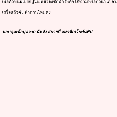
เมื่อตัวขนมเปียกปูนเย็นตัวลงซักพักให้ตักใส่ช ามหรือถ้วยก็ได
เสร็จแล้วค่ะ น่าทานไหมคะ
ขอบคุณข้อมูลจาก นัทจัง สบายดี สมาชิกเว็บพันทิป