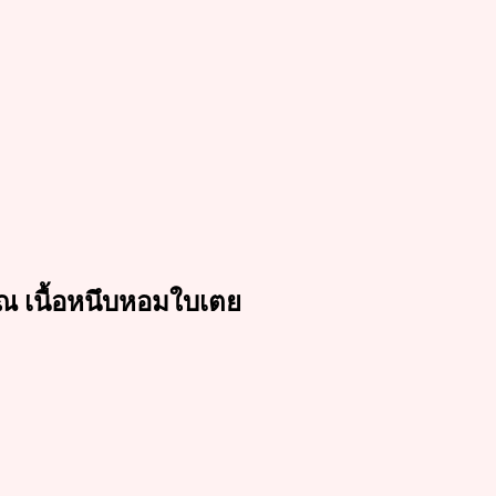
 เนื้อหนึบหอมใบเตย