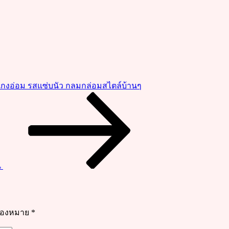
 แกงอ่อม รสแซ่บนัว กลมกล่อมสไตล์บ้านๆ
น
รื่องหมาย
*