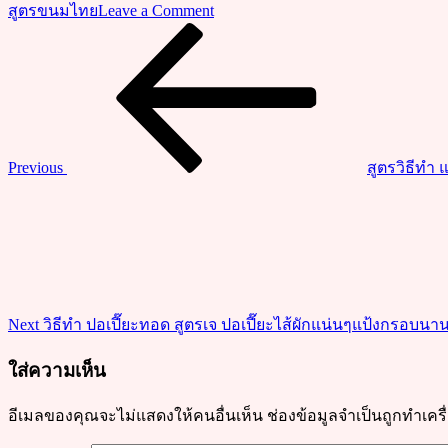
on
สูตรขนมไทย
Leave a Comment
ชวน
Previous
แนะแนว
Post
ทำ
เรื่อง
ขนม
เปียก
ปูน
น้ำ
Previous
สูตรวิธีทำ
กะทิ
Next
ขนม
Post
ไทย
โบราณ
เนื้อ
หนึบ
Next
วิธีทำ ปอเปี๊ยะทอด สูตรเจ ปอเปี๊ยะไส้ผักแน่นๆแป้งกรอบนา
หอม
ใบ
ใส่ความเห็น
เตย
อีเมลของคุณจะไม่แสดงให้คนอื่นเห็น
ช่องข้อมูลจำเป็นถูกทำเค