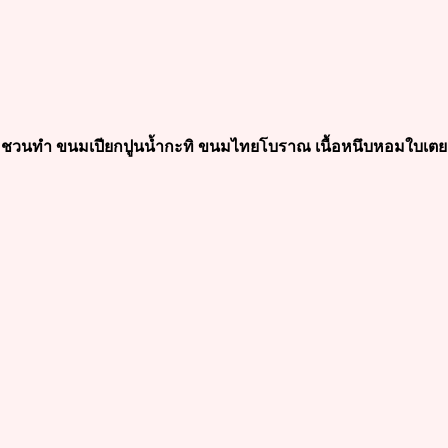
ชวนทำ ขนมเปียกปูนน้ำกะทิ ขนมไทยโบราณ เนื้อหนึบหอมใบเตย