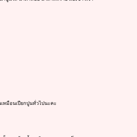
านเหมือนเปียกปูนทั่วไปนะคะ