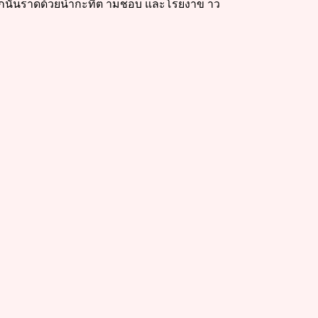
้ จากนั้นราดด้วยน้ำกะทิต ามชอบ และโรยงาข าว