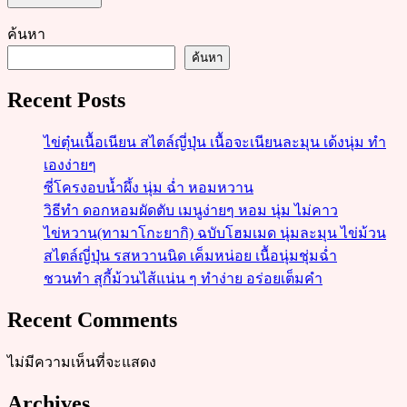
ค้นหา
ค้นหา
Recent Posts
ไข่ตุ๋นเนื้อเนียน สไตล์ญี่ปุ่น เนื้อจะเนียนละมุน เด้งนุ่ม ทำ
เองง่ายๆ
ซี่โครงอบน้ำผึ้ง นุ่ม ฉ่ำ หอมหวาน
วิธีทำ ดอกหอมผัดตับ เมนูง่ายๆ หอม นุ่ม ไม่คาว
ไข่หวาน(ทามาโกะยากิ) ฉบับโฮมเมด นุ่มละมุน ไข่ม้วน
สไตล์ญี่ปุ่น รสหวานนิด เค็มหน่อย เนื้อนุ่มชุ่มฉ่ำ
ชวนทำ สุกี้ม้วนไส้แน่น ๆ ทำง่าย อร่อยเต็มคำ
Recent Comments
ไม่มีความเห็นที่จะแสดง
Archives