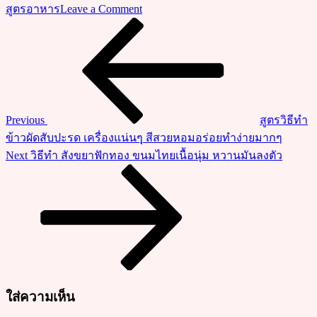
on
สูตรอาหาร
Leave a Comment
พิซซ่า
Previous
แนะแนว
Post
แป้ง
เรื่อง
หนา
นุ่ม
พิซซ่า
โฮม
Previous
สูตรวิธีทำ
เมด
ข้าวผัดสับปะรด เครื่องแน่นๆุ สีสวยหอมอร่อยทำง่ายมากๆ
สูตร
Next
Next
วิธีทำ สังขยาฟักทอง ขนมไทยเนื้อนุ่ม หวานมันลงตัว
น้ำ
Post
ซอส
ทำ
เอง
อร่อย
ง่ายๆ
ที่
บ้าน
ใส่ความเห็น