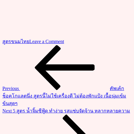
on
สูตรขนมไทย
Leave a Comment
วิธี
Previous
แนะแนว
Post
ทำ
เรื่อง
สังขยา
ใบ
เตย
เนื้อ
Previous
คัพเค้ก
เนียน
ช็อคโกแลตนึ่ง สูตรนี้ไม่ใช้เครื่องตี ไม่ต้องพักแป้ง เนื้อนุ่มเข้ม
นุ่ม
ข้นสุดๆ
รส
Next
Next
5 สูตร น้ำจิ้มซีฟู้ด ทำง่าย รสแซ่บจัดจ้าน หลากหลายความ
หวาน
Post
มัน
เข้ม