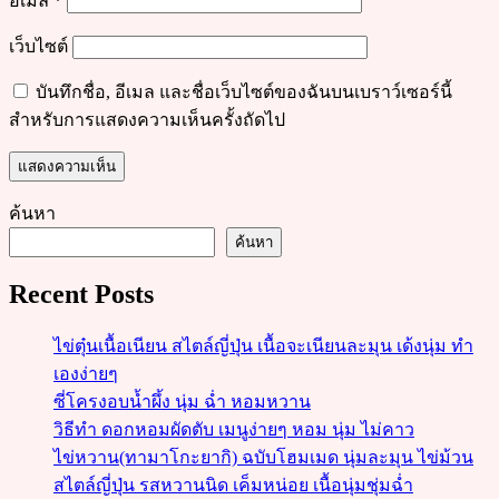
อีเมล
*
เว็บไซต์
บันทึกชื่อ, อีเมล และชื่อเว็บไซต์ของฉันบนเบราว์เซอร์นี้
สำหรับการแสดงความเห็นครั้งถัดไป
ค้นหา
ค้นหา
Recent Posts
ไข่ตุ๋นเนื้อเนียน สไตล์ญี่ปุ่น เนื้อจะเนียนละมุน เด้งนุ่ม ทำ
เองง่ายๆ
ซี่โครงอบน้ำผึ้ง นุ่ม ฉ่ำ หอมหวาน
วิธีทำ ดอกหอมผัดตับ เมนูง่ายๆ หอม นุ่ม ไม่คาว
ไข่หวาน(ทามาโกะยากิ) ฉบับโฮมเมด นุ่มละมุน ไข่ม้วน
สไตล์ญี่ปุ่น รสหวานนิด เค็มหน่อย เนื้อนุ่มชุ่มฉ่ำ