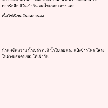
ตะกร้อมือ ตีในเข้ากัน จนน้ำตาลละลาย และ
เนื้อไข่เนียน สีนวลอ่อนลง
นำนมข้นหวาน น้ำเปล่า กะทิ น้ำใบเตย และ แป้งข้าวโพด ใส่ลง
ในอ่างผสมคนผสมให้เข้ากัน