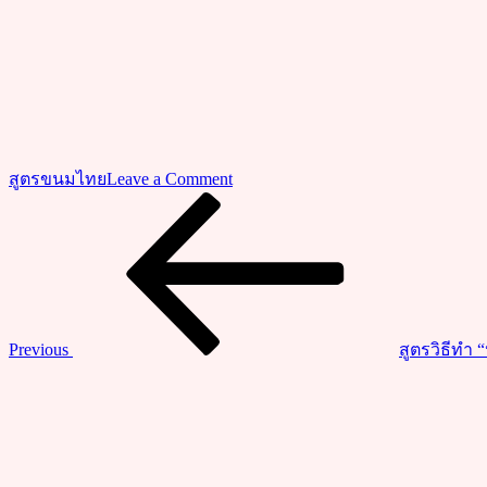
on
สูตรขนมไทย
Leave a Comment
วิธี
Previous
แนะแนว
Post
ทำ
เรื่อง
“ขนม
ไข่
นก
กระทา”
Previous
สูตรวิธีทำ 
มันเทศ
Next
ญี่ปุ่น
Post
สี
สวย
กรอบ