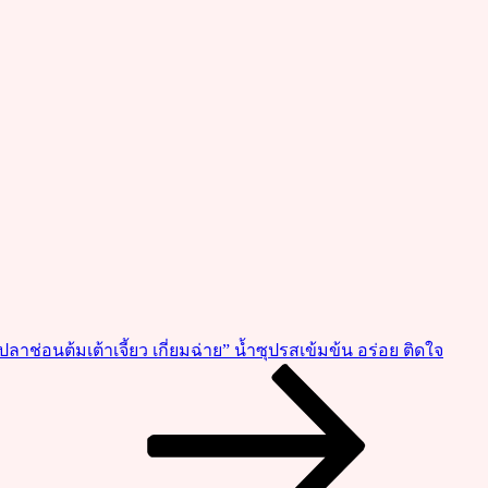
“ปลาช่อนต้มเต้าเจี้ยว เกี่ยมฉ่าย” น้ำซุปรสเข้มข้น อร่อย ติดใจ