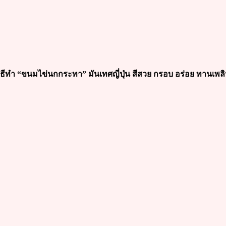
ิธีทำ “ขนมไข่นกกระทา” มันเทศญี่ปุ่น สีสวย กรอบ อร่อย ทานเพล