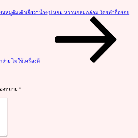
โครงหมูต้มเต้าเจี้ยว” น้ำซุป หอม หวานกลมกล่อม ใครทำก็อร่อย
่าย ไม่ใช้เครื่องตี
รื่องหมาย
*