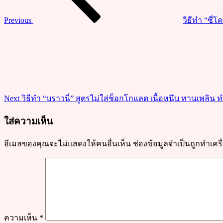
ง
Previous
วิธีทำ “ซี่
ปลาก
Next
รอบ”
Post
สูตร
ทำ
ง่าย
รส
แซ่บ
Next
วิธีทำ “บราวนี่” สูตรไม่ใส่ช็อกโกแลต เนื้อหนึบ ทานเพลิน ทำง
อร่อย
ใส่ความเห็น
ติดใจ
อีเมลของคุณจะไม่แสดงให้คนอื่นเห็น
ช่องข้อมูลจำเป็นถูกทำเค
ความเห็น
*