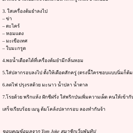
3. ใสเครื่องต้มยำลงไป
– ข่า
– ตะไคร้
– หอมแดง
– มะเขือเทศ
– ใบมะกรูด
4.พอน้ำเดือดได้ที่เครื่องต้มยำมีกลิ่นหอม
5.ใส่ปลากรอบลงไป ตั้งให้เดือดสักครู่ (ตรงนี้ใครชอบแบบนิ่มก็ต
6.ลดไฟ ปรุงรสด้วย มะนาว น้ำปลา น้ำตาล
7.โรยด้วย พริกแห้ง ฝักชีฝรั่ง ใส่พริกป่นเพิ่มความเผ็ด คนให้เข้ากั
เสร็จเรียบร้อย เมนู ต้มโคล้งปลากรอบ ลองทำกันจ้า
ขอบคุณข้อมูลจาก Tom Joke สมาชิกเว็บพันทิป