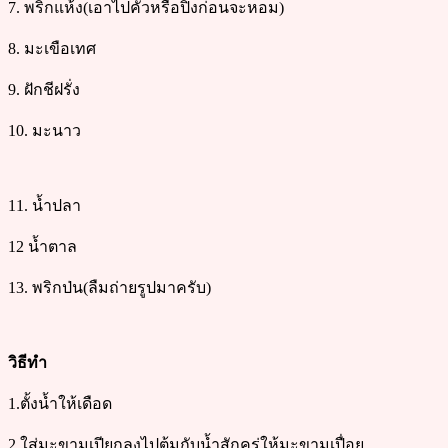
7. พริกแห้ง(เอาไปคั่วหรือปิ้งก่อนจะหอม)
8. มะเขือเทศ
9. ฝักชีฝรั่ง
10. มะนาว
11. น้ำปลา
12 น้ำตาล
13. พริกป่น(ลืมถ่ายรูปมาครับ)
วิธีทำ
1.ตั้งน้ำให้เดือด
2.ใส่มะขามเปียกลงไปต้มกับน้ำสักครู่ให้มะขามเปื่อย