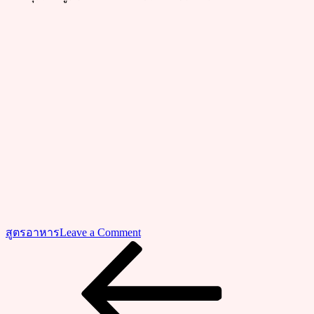
on
สูตรอาหาร
Leave a Comment
วิธี
Previous
แนะแนว
Post
ทำ
”
เรื่อง
ต้ม
โคล้