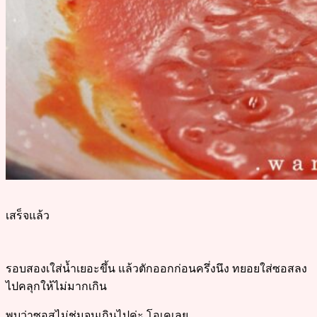
เสร็จแล้ว
รอบสองเใส่น้ำเยอะขึ้น แล้วตักออกก่อนครึ่งนึง ทยอยใส่ซอสลง
ไปคลุกให้ไม่มากเกิน
พบว่าซอสไม่ชุ่มจนเกินไปค่ะ โอเคเลย