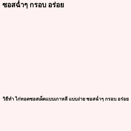
ซอสฉ่ำๆ กรอบ อร่อย
วิธีทำ ไก่ทอดซอสเผ็ดแบบเกาหลี แบบง่าย ซอสฉ่ำๆ กรอบ อร่อย