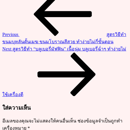
ทำ
เรื่อง
ไก่
ทอด
ซอส
เผ็ด
Previous
สูตรวิธีทำ
แบบ
ขนมบุหลันดั้นเมฆ ขนมโบราณสีสวย ทำง่ายไม่กี่ขั้นตอน
เกาหลี
Next
Next
สูตรวิธีทำ “บลูเบอรี่มัฟฟิน” เนื้อนุ่ม บลูเบอรี่ฉ่ำๆ ทำง่ายไม่
แบบ
Post
ง่าย
ซอส
ฉ่ำๆ
กรอบ
อร่อย
ใช้เครื่องตี
ใส่ความเห็น
อีเมลของคุณจะไม่แสดงให้คนอื่นเห็น
ช่องข้อมูลจำเป็นถูกทำ
เครื่องหมาย
*