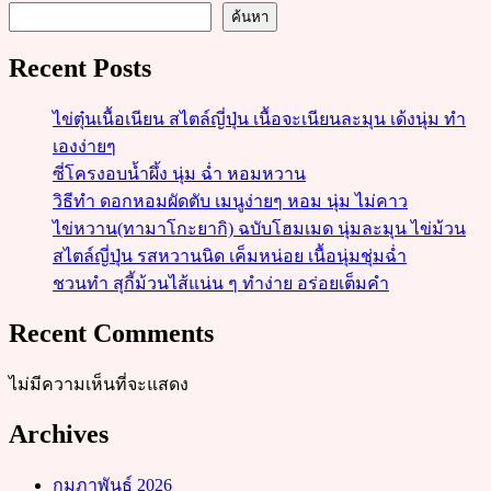
ค้นหา
Recent Posts
ไข่ตุ๋นเนื้อเนียน สไตล์ญี่ปุ่น เนื้อจะเนียนละมุน เด้งนุ่ม ทำ
เองง่ายๆ
ซี่โครงอบน้ำผึ้ง นุ่ม ฉ่ำ หอมหวาน
วิธีทำ ดอกหอมผัดตับ เมนูง่ายๆ หอม นุ่ม ไม่คาว
ไข่หวาน(ทามาโกะยากิ) ฉบับโฮมเมด นุ่มละมุน ไข่ม้วน
สไตล์ญี่ปุ่น รสหวานนิด เค็มหน่อย เนื้อนุ่มชุ่มฉ่ำ
ชวนทำ สุกี้ม้วนไส้แน่น ๆ ทำง่าย อร่อยเต็มคำ
Recent Comments
ไม่มีความเห็นที่จะแสดง
Archives
กุมภาพันธ์ 2026