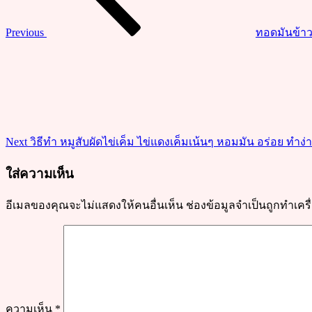
สด
บัต
Previous
ทอดมันข้าว
เตอร์
Next
เค้ก
Post
เนื้อ
นุ่ม
หอม
อร่อย
Next
วิธีทำ หมูสับผัดไข่เค็ม ไข่แดงเค็มเน้นๆ หอมมัน อร่อย ทำง
ใส่ความเห็น
อีเมลของคุณจะไม่แสดงให้คนอื่นเห็น
ช่องข้อมูลจำเป็นถูกทำเค
ความเห็น
*