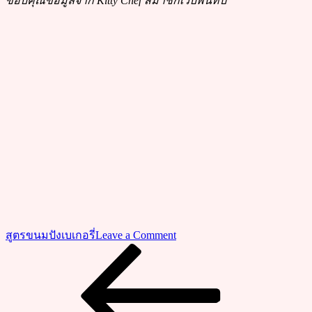
ขอบคุณข้อมูลจาก Kitty Chef สมาชิกเว็บพันทิป
on
สูตรขนมปังเบเกอรี่
Leave a Comment
วิธี
Previous
แนะแนว
Post
ทำ
เรื่อง
เค้ก
เนย