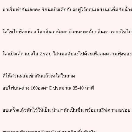
มาเริ่มทำกันเลยคะ ร้อนแป้งเค้กกับผงฟูไว้ก่อนเลย เนยเค็มกับน้ำ
ใส่ไข่ไก่ทีละฟอง ใส่กลิ่นวานิลลาด้วยนะคะดับกลิ่นคาวของไข่ไก่
ใส่แป้งเค้ก แบ่งใส่ 2 รอบ ใส่นมสลับลงไปด้วยเพื่อลดความฟุ้งของ
ตีให้ส่วนผสมเข้ากันแล้วเทใส่ในถาด
อบไฟบน-ล่าง 160องศาC ประมาณ 35-40 นาที
อบเสร็จแล้วพักไว้ให้เย็น นำมาตัดเป็นชิ้น พร้อมเสริฟความอร่อย