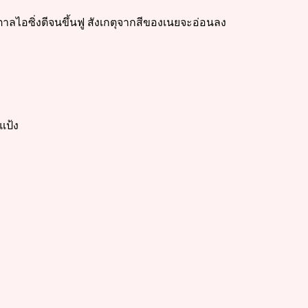
ตาลไอซิ่งตีจนขึ้นฟู สังเกตุจากสีของเนยจะอ่อนลง
แป้ง