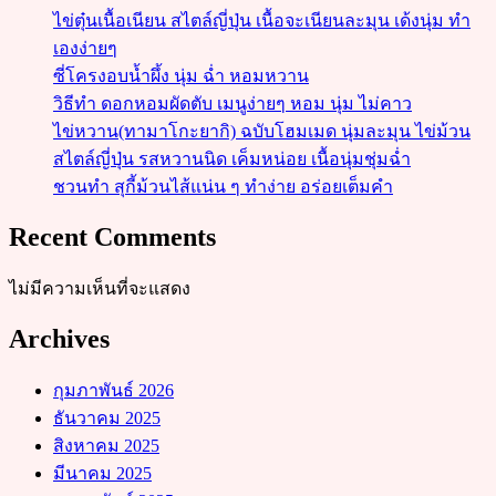
ไข่ตุ๋นเนื้อเนียน สไตล์ญี่ปุ่น เนื้อจะเนียนละมุน เด้งนุ่ม ทำ
เองง่ายๆ
ซี่โครงอบน้ำผึ้ง นุ่ม ฉ่ำ หอมหวาน
วิธีทำ ดอกหอมผัดตับ เมนูง่ายๆ หอม นุ่ม ไม่คาว
ไข่หวาน(ทามาโกะยากิ) ฉบับโฮมเมด นุ่มละมุน ไข่ม้วน
สไตล์ญี่ปุ่น รสหวานนิด เค็มหน่อย เนื้อนุ่มชุ่มฉ่ำ
ชวนทำ สุกี้ม้วนไส้แน่น ๆ ทำง่าย อร่อยเต็มคำ
Recent Comments
ไม่มีความเห็นที่จะแสดง
Archives
กุมภาพันธ์ 2026
ธันวาคม 2025
สิงหาคม 2025
มีนาคม 2025