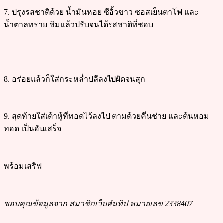
7. ปรุงรสชาติด้วย น้ำมันหอย ซีอิ้วขาว ซอสเย็นตาโฟ และ
น้ำตาลทราย ชิมแล้วปรับจนได้รสชาติที่ชอบ
8. อร่อยแล้วก็ใส่กระหล่ำปลีลงไปผัดจนสุก
9. สุดท้ายใส่เต้าหู้ที่ทอดไว้ลงไป ตามด้วยคึ่นช่าย และต้นหอม
ทอด เป็นอันเสร็จ
พร้อมเสริฟ
ขอบคุณข้อมูลจาก สมาชิกเว็บพันทิป หมายเลข 2338407