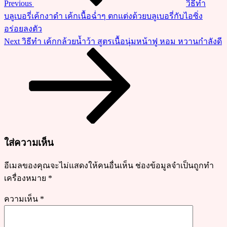
Previous
วิธีทำ
เย็นตาโฟ
บลูเบอรี่เค้กงาดำ เค้กเนื้อฉ่ำๆ ตกแต่งด้วยบลูเบอรี่กับไอซิ่ง
กุ้ง
อร่อยลงตัว
สด
Next
Next
วิธีทำ เค้กกล้วยน้ำว้า สูตรเนื้อนุ่มหน้าฟู หอม หวานกำลังดี
รส
Post
เปรี้ยว
นิดๆ
หวาน
หน่อยๆ
อร่อย
ไม่
จำเจ
ใส่ความเห็น
อีเมลของคุณจะไม่แสดงให้คนอื่นเห็น
ช่องข้อมูลจำเป็นถูกทำ
เครื่องหมาย
*
ความเห็น
*