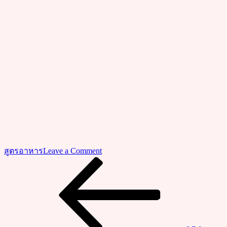
on
สูตรอาหาร
Leave a Comment
วิธี
Previous
แนะแนว
Post
ทำ
เรื่อง
วุ้น
เส้น
ผัด
ซอส