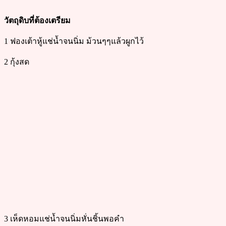
วัตถุดิบที่ต้องเตรียม
1 ฟองเต้าหู้แช่น้ำจนนิ่ม ม้วนๆๆแล้วผูกไว้
2 กุ้งสด
3 เห็ดหอมแช่น้ำจนนิ่มหั่นชิ้นพอคำ