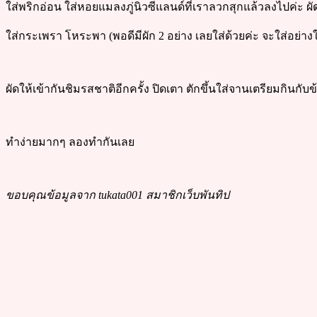
ใส่พริกอ่อน ใส่หอยแมลงภู่นิวซีแลนด์ที่เราลวกสุกแล้วลงไปค่ะ ผั
ใส่กระเพรา โหระพา (พอดีมีผัก 2 อย่าง เลยใส่ด้วยค่ะ จะใส่อย่างใด
ผัดให้เข้ากันชิมรสชาติอีกครั้ง ปิดเตา ตักขึ้นใส่จานเตรียมกินกับ
ทำง่ายมากๆ ลองทำกันเลย
ขอบคุณข้อมูลจาก tukata001 สมาชิกเว็บพันทิป