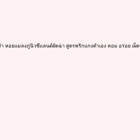
ีทำ หอยแมลงภู่นิวซีแลนด์ผัดฉ่า สูตรพริกแกงตำเอง หอม อร่อย เผ็ด