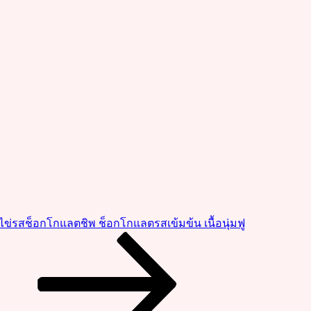
ไข่รสช็อกโกแลตชิพ ช็อกโกแลตรสเข้มข้น เนื้อนุ่มฟู