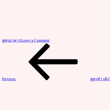
on
สูตรอาหาร
Leave a Comment
วิธี
Previous
แนะแนว
Post
ทำ
เรื่อง
หอย
แมลง
ภู่
นิวซีแลนด์
Previous
สูตรทำ เค้ก
ผัด
Next
ฉ่า
Post
สูตร
พริก
แกง