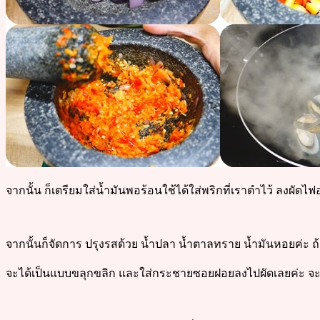
จากนั้น ก็เตรียมใส่น้ำมันพอร้อนใช้ได้ใส่พริกที่เราตำไว้ ลงผัด
จากนั้นก็จัดการ ปรุงรสด้วย น้ำปลา น้ำตาลทราย น้ำมันหอยค่ะ ถ้
จะได้เป็นแบบขลุกขลิก และใส่กระชายซอยฝอยลงไปผัดเลยค่ะ จะ