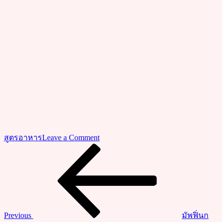
on
สูตรอาหาร
Leave a Comment
สูตร
Previous
แนะแนว
Post
ทำ
เรื่อง
ไก่
ทอด
ซอส
โค
Previous
มัพฟิ่นก
ชู