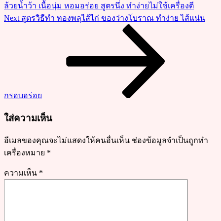
ล้วยน้ำว้า เนื้อนุ่ม หอมอร่อย สูตรนึ่ง ทำง่ายไม่ใช้เครื่องตี
จัง
Next
Next
สูตรวิธีทำ ทองพลุไส้ไก่ ของว่างโบราณ ทำง่าย ไส้แน่น
ไก่
Post
กรอก
นอก
นุ่ม
ใน
ซอส
กรอบอร่อย
ฉ่ำๆ
อร่อย
ใส่ความเห็น
ลงตัว
อีเมลของคุณจะไม่แสดงให้คนอื่นเห็น
ช่องข้อมูลจำเป็นถูกทำ
เครื่องหมาย
*
ความเห็น
*