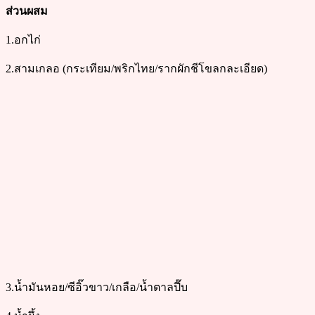
ส่วนผสม
1.อกไก่
2.สามเกลอ (กระเทียม/พริกไทย/รากผักชีโขลกละเอียด)
3.น้ำมันหอย/ซีอิ๊วขาว/เกลือ/น้ำตาลปี๊บ