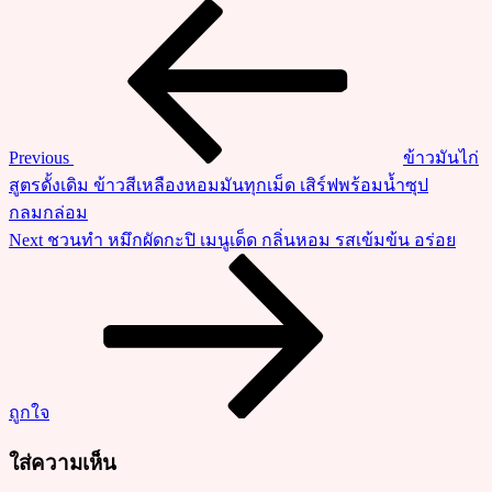
วิธี
Previous
แนะแนว
Post
ทำ
เรื่อง
ข้าว
ไก่
แดง
เนื้อ
Previous
ข้าวมันไก่
นุ่ม
สูตรดั้งเดิม ข้าวสีเหลืองหอมมันทุกเม็ด เสิร์ฟพร้อมน้ำซุป
น้ำ
กลมกล่อม
ซอส
Next
Next
ชวนทำ หมึกผัดกะปิ เมนูเด็ด กลิ่นหอม รสเข้มข้น อร่อย
ฉ่ำๆ
Post
ทำ
เอง
ง่าย
อร่อย
ด้วย
ถูกใจ
ใส่ความเห็น