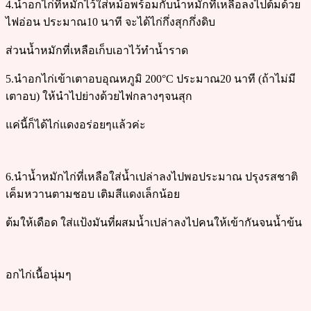
4.นำอกไก่ที่หมักไว้ใส่หม้อพร้อมกับน้ำหมักที่เหลือลงไปต้มด้วย
ไฟอ่อน ประมาณ10 นาที จะได้ไก่กึ่งสุกกึ่งดิบ
ส่วนน้ำหมักที่เหลือเก็บเอาไว้ทำน้ำราด
5.นำอกไก่เข้าเตาอบอุณหภูมิ 200°C ประมาณ20 นาที (ถ้าไม่มี
เตาอบ) ให้นำไปย่างด้วยไฟกลางๆจนสุก
แค่นี้ก็ได้ไก่แดงอร่อยๆแล้วค่ะ
6.นำน้ำหมักไก่ที่เหลือใส่น้ำเปล่าลงไปพอประมาณ ปรุงรสชาติ
เค็มหวานตามชอบ เติมสีแดงเล็กน้อย
ต้มให้เดือด ใส่แป้งมันที่ผสมน้ำเปล่าลงไปคนให้เข้ากันจนน้ำข้น
อกไก่เนื้อนุ่มๆ