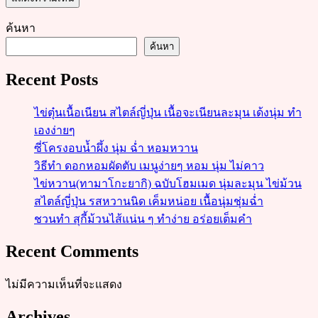
ค้นหา
ค้นหา
Recent Posts
ไข่ตุ๋นเนื้อเนียน สไตล์ญี่ปุ่น เนื้อจะเนียนละมุน เด้งนุ่ม ทำ
เองง่ายๆ
ซี่โครงอบน้ำผึ้ง นุ่ม ฉ่ำ หอมหวาน
วิธีทำ ดอกหอมผัดตับ เมนูง่ายๆ หอม นุ่ม ไม่คาว
ไข่หวาน(ทามาโกะยากิ) ฉบับโฮมเมด นุ่มละมุน ไข่ม้วน
สไตล์ญี่ปุ่น รสหวานนิด เค็มหน่อย เนื้อนุ่มชุ่มฉ่ำ
ชวนทำ สุกี้ม้วนไส้แน่น ๆ ทำง่าย อร่อยเต็มคำ
Recent Comments
ไม่มีความเห็นที่จะแสดง
Archives