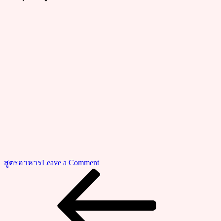
on
สูตรอาหาร
Leave a Comment
สูตร
Previous
แนะแนว
Post
วิธี
เรื่อง
ทำ”หมู
หวาน”ให้
เนื้อ