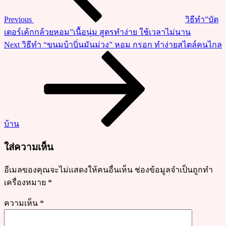
นุ่ม
Previous
วิธีทำ”บัต
ไม่
เตอร์เค้กกล้วยหอม”เนื้อนุ่ม สูตรทำง่าย ใช้เวลาไม่นาน
แข็ง
Next
Next
วิธีทำ “ขนมบ้าบิ่นมันม่วง” หอม กรอก ทำง่ายสไตล์คนไกล
หอม
Post
หวาน
อร่อย
ถูกใจ
บ้าน
ใส่ความเห็น
อีเมลของคุณจะไม่แสดงให้คนอื่นเห็น
ช่องข้อมูลจำเป็นถูกทำ
เครื่องหมาย
*
ความเห็น
*