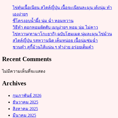
ไข่ตุ๋นเนื้อเนียน สไตล์ญี่ปุ่น เนื้อจะเนียนละมุน เด้งนุ่ม ทำ
เองง่ายๆ
ซี่โครงอบน้ำผึ้ง นุ่ม ฉ่ำ หอมหวาน
วิธีทำ ดอกหอมผัดตับ เมนูง่ายๆ หอม นุ่ม ไม่คาว
ไข่หวาน(ทามาโกะยากิ) ฉบับโฮมเมด นุ่มละมุน ไข่ม้วน
สไตล์ญี่ปุ่น รสหวานนิด เค็มหน่อย เนื้อนุ่มชุ่มฉ่ำ
ชวนทำ สุกี้ม้วนไส้แน่น ๆ ทำง่าย อร่อยเต็มคำ
Recent Comments
ไม่มีความเห็นที่จะแสดง
Archives
กุมภาพันธ์ 2026
ธันวาคม 2025
สิงหาคม 2025
มีนาคม 2025