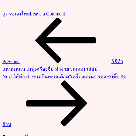
on
สูตรขนมไทย
Leave a Comment
วิธี
Previous
แนะแนว
Post
ทำ
เรื่อง
ขนม
กล้วย
จี่
แบบ
Previous
วิธีทำ
จี่
แหนมหลน เมนูเครื่องจิ้ม ทำง่าย รสกลมกล่อม
ใน
Next
Next
วิธีทำ ยำขนมจีนทะเลเดือด”เครื่องแน่นๆ รสแซ่บซี๊ด จัด
กะทะ
Post
หอม
อร่อย
ทำ
ง่าย
ต่อย
จ้าน
อด
ขาย