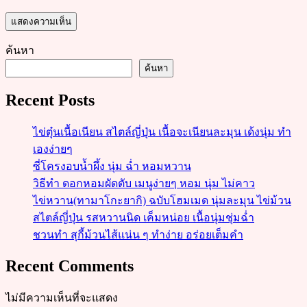
ค้นหา
ค้นหา
Recent Posts
ไข่ตุ๋นเนื้อเนียน สไตล์ญี่ปุ่น เนื้อจะเนียนละมุน เด้งนุ่ม ทำ
เองง่ายๆ
ซี่โครงอบน้ำผึ้ง นุ่ม ฉ่ำ หอมหวาน
วิธีทำ ดอกหอมผัดตับ เมนูง่ายๆ หอม นุ่ม ไม่คาว
ไข่หวาน(ทามาโกะยากิ) ฉบับโฮมเมด นุ่มละมุน ไข่ม้วน
สไตล์ญี่ปุ่น รสหวานนิด เค็มหน่อย เนื้อนุ่มชุ่มฉ่ำ
ชวนทำ สุกี้ม้วนไส้แน่น ๆ ทำง่าย อร่อยเต็มคำ
Recent Comments
ไม่มีความเห็นที่จะแสดง