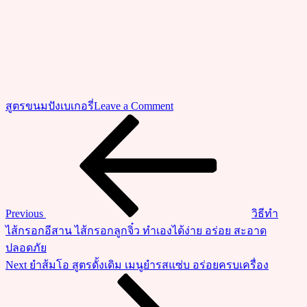
on
สูตรขนมปังเบเกอรี่
Leave a Comment
วิธี
Previous
แนะแนว
Post
ทำ
เรื่อง
เค้ก
โรล
ฟิล
ลิ่ง
Previous
วิธีทำ
ใบ
ไส้กรอกอีสาน ไส้กรอกลูกจิ๋ว ทำเองได้ง่าย อร่อย สะอาด
เตย
ปลอดภัย
เนื้อ
Next
Next
ยำส้มโอ สูตรดั้งเดิม เมนูยำรสแซ่บ อร่อยครบเครื่อง
เค้ก
Post
ส
ปัน