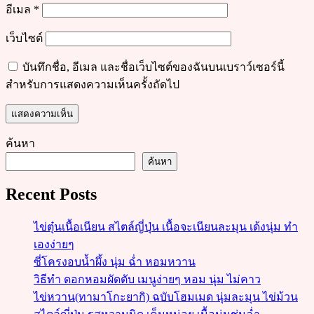
อีเมล
*
เว็บไซต์
บันทึกชื่อ, อีเมล และชื่อเว็บไซต์ของฉันบนเบราว์เซอร์นี้
สำหรับการแสดงความเห็นครั้งถัดไป
ค้นหา
ค้นหา
Recent Posts
ไข่ตุ๋นเนื้อเนียน สไตล์ญี่ปุ่น เนื้อจะเนียนละมุน เด้งนุ่ม ทำ
เองง่ายๆ
ซี่โครงอบน้ำผึ้ง นุ่ม ฉ่ำ หอมหวาน
วิธีทำ ดอกหอมผัดตับ เมนูง่ายๆ หอม นุ่ม ไม่คาว
ไข่หวาน(ทามาโกะยากิ) ฉบับโฮมเมด นุ่มละมุน ไข่ม้วน