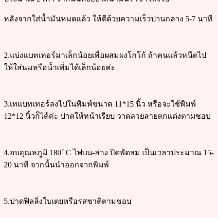
หลังจากใส่น้ำมันหมดแล้ว ให้ตีด้วยความเร็วปานกลาง 5-7 นาที
2.แบ่งแบทเทอร์มาเล็กน้อยเพื่อผสมผงโกโก้ ถ้าคนแล้วหนืดไป
ให้ใส่นมหรือน้ำเพิ่มได้เล็กน้อยค่ะ
3.เทแบทเทอร์ลงไปในพิมพ์ขนาด 11*15 นิ้ว หรือจะใช้พิมพ์
12*12 นิ้วก็ได้ค่ะ ปาดให้หน้าเรียบ วาดลวยลายตกแต่งตามชอบ
4.อบอุณหภูมิ 180 ํ C ไฟบน-ล่าง ปิดพัดลม เป็นเวลาประมาณ 15-
20 นาที จากนั้นนำออกจากพิมพ์
5.ปาดฟิลลิ่งใบเตยหรือรสชาติตามชอบ