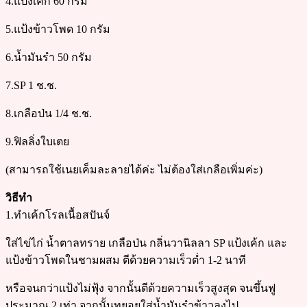
4.แป้งเค้ก 60 กรัม
5.แป้งข้าวโพด 10 กรัม
6.น้ำมันรำ 50 กรัม
7.SP 1 ช.ช.
8.เกลือป่น 1/4 ช.ช.
9.ฟิลลิ่งใบเตย
(สามารถใช้เนยเค็มละลายได้ค่ะ ไม่ต้องใส่เกลือเพิ่มค่ะ)
วิธีทำ
1.ทำเค้กโรลเนื้อสปันจ์
ใส่ไข่ไก่ น้ำตาลทราย เกลือป่น กลิ่นวานิลลา SP แป้งเค้ก และ
แป้งข้าวโพดในชามผสม ตีด้วยความเร็วต่ำ 1-2 นาที
หรือจนกว่าแป้งไม่ฟุ้ง จากนั้นตีด้วยความเร็วสูงสุด จนขึ้นฟู
ประมาณ 2 เท่า จากนั้นทยอยใส่น้ำมันรำข้าวลงไป