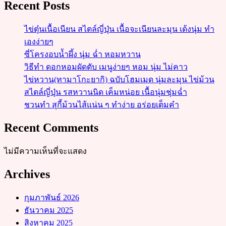
Recent Posts
ไข่ตุ๋นเนื้อเนียน สไตล์ญี่ปุ่น เนื้อจะเนียนละมุน เด้งนุ่ม ทำ
เองง่ายๆ
ซี่โครงอบน้ำผึ้ง นุ่ม ฉ่ำ หอมหวาน
วิธีทำ ดอกหอมผัดตับ เมนูง่ายๆ หอม นุ่ม ไม่คาว
ไข่หวาน(ทามาโกะยากิ) ฉบับโฮมเมด นุ่มละมุน ไข่ม้วน
สไตล์ญี่ปุ่น รสหวานนิด เค็มหน่อย เนื้อนุ่มชุ่มฉ่ำ
ชวนทำ สุกี้ม้วนไส้แน่น ๆ ทำง่าย อร่อยเต็มคำ
Recent Comments
ไม่มีความเห็นที่จะแสดง
Archives
กุมภาพันธ์ 2026
ธันวาคม 2025
สิงหาคม 2025