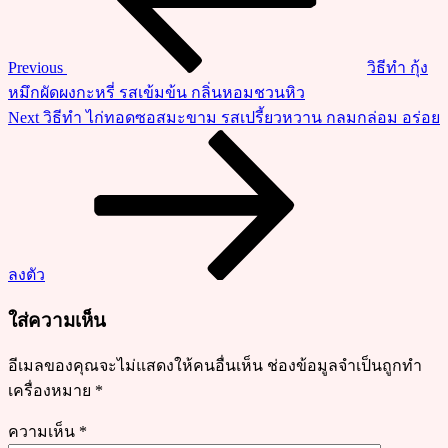
กล้วย
หอม
เนื้อ
Previous
วิธีทำ กุ้ง
นุ่ม
หมึกผัดผงกะหรี่ รสเข้มข้น กลิ่นหอมชวนหิว
ฟู
Next
Next
วิธีทำ ไก่ทอดซอสมะขาม รสเปรี้ยวหวาน กลมกล่อม อร่อย
หอม
Post
รส
หวาน
กำลัง
ดี
ลงตัว
ใส่ความเห็น
อีเมลของคุณจะไม่แสดงให้คนอื่นเห็น
ช่องข้อมูลจำเป็นถูกทำ
เครื่องหมาย
*
ความเห็น
*