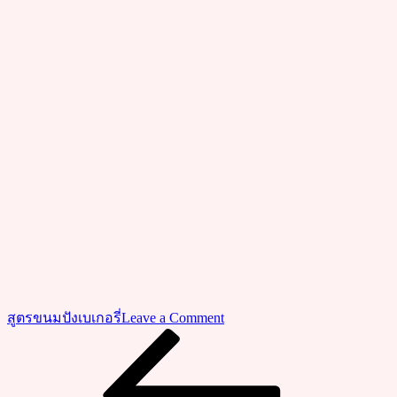
on
สูตรขนมปังเบเกอรี่
Leave a Comment
วิธี
Previous
แนะแนว
Post
ทำ
เรื่อง
เค้ก