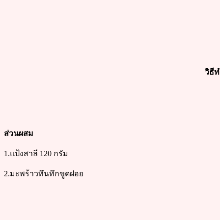
วิธี
ส่วนผสม
1.แป้งสาลี 120 กรัม
2.มะพร้าวทึนทึกขูดฝอย