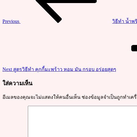
นมะ
พร้าว
เนื้อ
Previous
วิธีทำ น้ำพ
นุ่ม
Next
โรย
Post
หน้า
ด้วย
มะพร้าว
ขูด
Next
สูตรวิธีทำ คุกกี้มะพร้าว หอม มัน กรอบ อร่อยสุดๆ
ฝอย
อร่อย
ใส่ความเห็น
เข้า
กัน
อีเมลของคุณจะไม่แสดงให้คนอื่นเห็น
ช่องข้อมูลจำเป็นถูกทำเค
สุดๆ