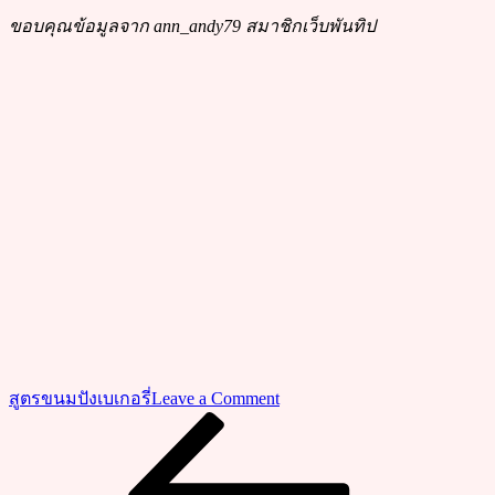
ขอบคุณข้อมูลจาก ann_andy79 สมาชิกเว็บพันทิป
on
สูตรขนมปังเบเกอรี่
Leave a Comment
วิธี
Previous
แนะแนว
Post
ทำ
เรื่อง
มัฟฟิ่