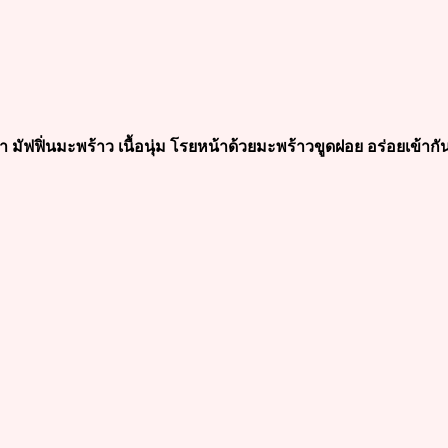
ทำ มัฟฟิ่นมะพร้าว เนื้อนุ่ม โรยหน้าด้วยมะพร้าวขูดฝอย อร่อยเข้ากั