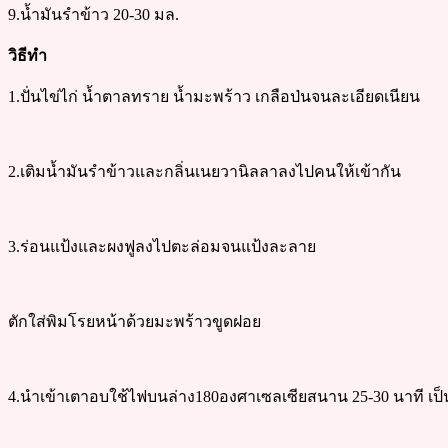
9.น้ำมันรำข้าว 20-30 มล.
วิธีทำ
1.ปั่นไข่ไก่ น้ำตาลทราย น้ำมะพร้าว เกลือป่นจนละเอียดเนียน
2.เติมน้ำมันรำข้าวและกลิ่นเนยวานิลลาลงไปคนให้เข้ากัน
3.ร่อนแป้งและผงฟูลงไปตะล่อมจนแป้งละลาย
ตักใส่พิมโรยหน้าด้วยมะพร้าวขูดฝอย
4.นำเข้าเตาอบใช้ไฟบนล่าง180องศาเซลเซียสนาน 25-30 นาที เป็น