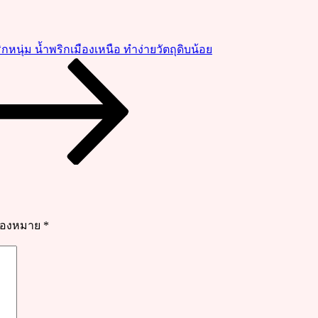
ริกหนุ่ม น้ำพริกเมืองเหนือ ทำง่ายวัตถุดิบน้อย
รื่องหมาย
*