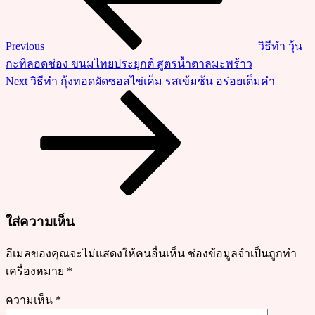
ไก่
ทอดน้ำ
ปลา
Previous
วิธีทำ วุ้น
สูตร
กะทิลอดช่อง ขนมไทยประยุกต์ สูตรน้ำตาลมะพร้าว
กรอบ
Next
Next
วิธีทำ กุ้งทอดผัดซอสไข่เค็ม รสเข้มช้น อร่อยเต็มคำ
นอก
Post
นุ่ม
ใน
หอม
กลิ่น
พริก
แกง
สุดๆ
ใส่ความเห็น
อีเมลของคุณจะไม่แสดงให้คนอื่นเห็น
ช่องข้อมูลจำเป็นถูกทำ
เครื่องหมาย
*
ความเห็น
*