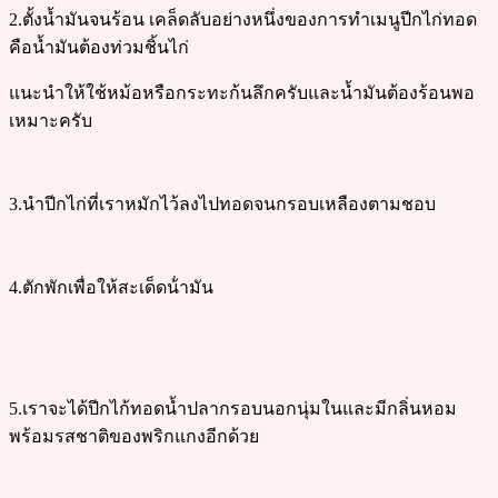
2.ตั้งน้ำมันจนร้อน เคล็ดลับอย่างหนึ่งของการทำเมนูปีกไก่ทอด
คือน้ำมันต้องท่วมชิ้นไก่
แนะนำให้ใช้หม้อหรือกระทะก้นลึกครับและน้ำมันต้องร้อนพอ
เหมาะครับ
3.นำปีกไก่ที่เราหมักไว้ลงไปทอดจนกรอบเหลืองตามชอบ
4.ตักพักเพื่อให้สะเด็ดน้ํามัน
5.เราจะได้ปีกไก้ทอดน้ำปลากรอบนอกนุ่มในและมีกลิ่นหอม
พร้อมรสชาติของพริกแกงอีกด้วย