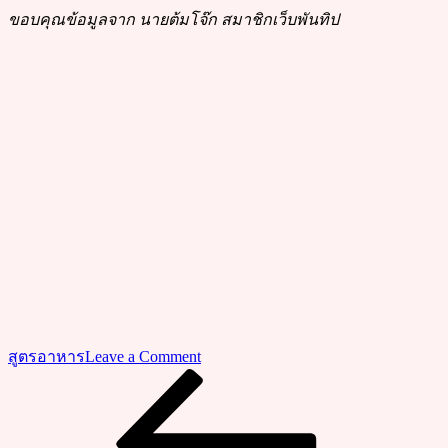
ขอบคุณข้อมูลจาก นายต้มโจ๊ก สมาชิกเว็บพันทิป
on
สูตรอาหาร
Leave a Comment
วิธี
Previous
แนะแนว
Post
ทำ
เรื่อง
ปีก