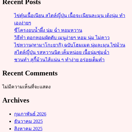
Recent Posts
ไข่ตุ๋นเนื้อเนียน สไตล์ญี่ปุ่น เนื้อจะเนียนละมุน เด้งนุ่ม ทำ
เองง่ายๆ
ซี่โครงอบน้ำผึ้ง นุ่ม ฉ่ำ หอมหวาน
วิธีทำ ดอกหอมผัดตับ เมนูง่ายๆ หอม นุ่ม ไม่คาว
ไข่หวาน(ทามาโกะยากิ) ฉบับโฮมเมด นุ่มละมุน ไข่ม้วน
สไตล์ญี่ปุ่น รสหวานนิด เค็มหน่อย เนื้อนุ่มชุ่มฉ่ำ
ชวนทำ สุกี้ม้วนไส้แน่น ๆ ทำง่าย อร่อยเต็มคำ
Recent Comments
ไม่มีความเห็นที่จะแสดง
Archives
กุมภาพันธ์ 2026
ธันวาคม 2025
สิงหาคม 2025