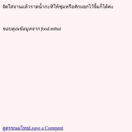
จัดใส่จานแล้วราดน้ำกะทิให้ชุ่มหรือตักแยกไว้จิ้มก็ได้ค่ะ
ขอบคุณข้อมูลจาก food.mthai
on
สูตรขนมไทย
Leave a Comment