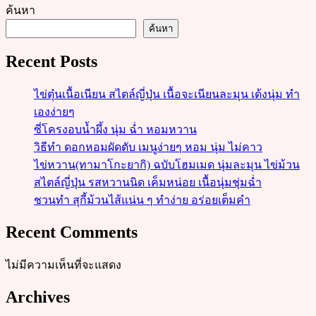
ค้นหา
ค้นหา
Recent Posts
ไข่ตุ๋นเนื้อเนียน สไตล์ญี่ปุ่น เนื้อจะเนียนละมุน เด้งนุ่ม ทำ
เองง่ายๆ
ซี่โครงอบน้ำผึ้ง นุ่ม ฉ่ำ หอมหวาน
วิธีทำ ดอกหอมผัดตับ เมนูง่ายๆ หอม นุ่ม ไม่คาว
ไข่หวาน(ทามาโกะยากิ) ฉบับโฮมเมด นุ่มละมุน ไข่ม้วน
สไตล์ญี่ปุ่น รสหวานนิด เค็มหน่อย เนื้อนุ่มชุ่มฉ่ำ
ชวนทำ สุกี้ม้วนไส้แน่น ๆ ทำง่าย อร่อยเต็มคำ
Recent Comments
ไม่มีความเห็นที่จะแสดง
Archives