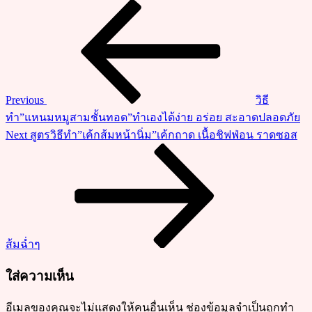
วิธี
Previous
แนะแนว
Post
ทำ”กล้วย
เรื่อง
ปิ้ง
ราด
น้ำ
กะทิ”
Previous
วิธี
ทำ
ทำ”แหนมหมูสามชั้นทอด”ทำเองได้ง่าย อร่อย สะอาดปลอดภัย
กิน
Next
Next
สูตรวิธีทำ”เค้กส้มหน้านิ่ม”เค้กถาด เนื้อชิฟฟ่อน ราดซอส
เอง
Post
อร่อย
ทำ
ขาย
กำไร
ดี
ส้มฉ่ำๆ
ใส่ความเห็น
อีเมลของคุณจะไม่แสดงให้คนอื่นเห็น
ช่องข้อมูลจำเป็นถูกทำ