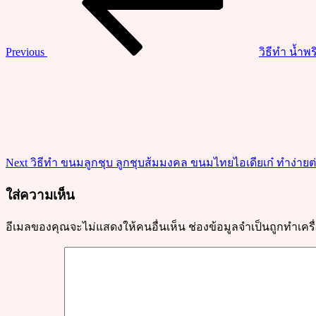
เล้ง
แซ่บ
ให้
Previous
วิธีทำ น้ำพ
อร่อย
Next
น้ำ
Post
ซุป
ใส่
หอม
หวาน
Next
วิธีทำ ขนมลูกชุบ ลูกชุบส้มมงคล ขนมไทยไอเดียเก๋ ทำง่าย
กลมกล่อม
ใส่ความเห็น
อีเมลของคุณจะไม่แสดงให้คนอื่นเห็น
ช่องข้อมูลจำเป็นถูกทำเค