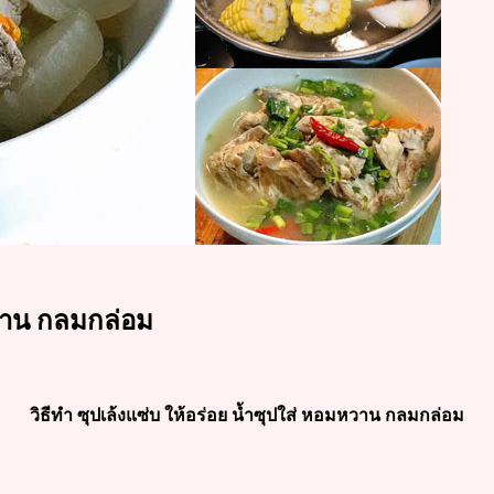
หวาน กลมกล่อม
วิธีทำ ซุปเล้งแซ่บ ให้อร่อย น้ำซุปใส่ หอมหวาน กลมกล่อม