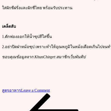
ใส่ผักชีฝรั่งและผักชีไทย พร้อมรับประทาน
เคล็ดลับ
1.ตักฟองออกให้น้ำซุปสีใสขึ้น
2.อย่าปิดฝาหม้อซุป เพราะทำให้อุณหภูมิในหม้อเดือดเกินไปจนทำใ
ขอบคุณข้อมูลจาก KhunChinprt สมาชิกเว็บพันทิป
on
สูตรอาหาร
Leave a Comment
วิธี
Previous
แนะแนว
Post
ทำ
เรื่อง
ซุป