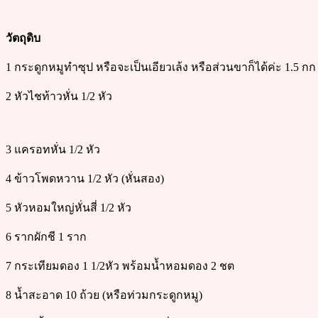
วัตถุดิบ
1 กระดูกหมูทำซุป หรือจะเป็นเอียวเล้ง หรือส่วนขาก็ได้ค่ะ 1.5 กก
2 หัวไชท้าวหั่น 1/2 หัว
3 แครอทหั่น 1/2 หัว
4 ข้าวโพดหวาน 1/2 หัว (หั่นสอง)
5 หัวหอมใหญ่หั่นสี่ 1/2 หัว
6 รากผักชี 1 ราก
7 กระเทียมดอง 1 1/2หัว พร้อมน้ำหอมดอง 2 ชต
8 น้ำสะอาด 10 ถ้วย (หรือท่วมกระดูกหมู)