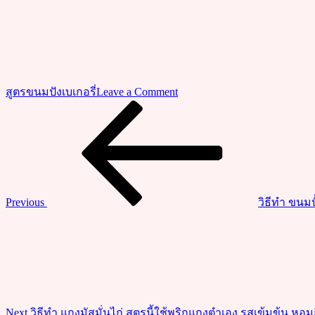
on
สูตรขนมปังเบเกอรี่
Leave a Comment
วิธี
Previous
แนะแนว
Post
ทำ
เรื่อง
“พุดดิ้ง
ช็อกโกแลต
สูตร
ขนม
Previous
วิธีทำ ขนมป
หวาน
Next
ทำ
Post
ง่าย
ไม่
ต้อง
อบ
Next
วิธีทำ แกงมัสมั่นไก่ สูตรนี้ใช้พริกแกงตำเอง รสเข้มข้น หอมถ
อร่อย