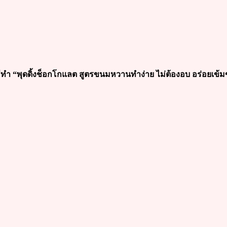
ธีทำ “พุดดิ้งช็อกโกแลต สูตรขนมหวานทำง่าย ไม่ต้องอบ อร่อยเข้ม