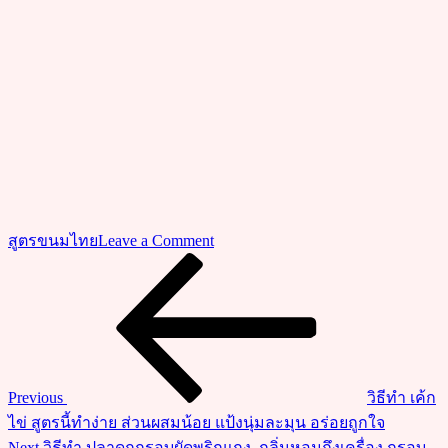
on
สูตรขนมไทย
Leave a Comment
วิธี
Previous
แนะแนว
Post
ทำ
เรื่อง
สาคู
บัวลอย
ลิ้นจี่
มะพร้าว
Previous
วิธีทำ เค้ก
อ่อน
ไข่ สูตรนี้ทำง่าย ส่วนผสมน้อย แป้งนุ่มละมุน อร่อยถูกใจ
ทำ
Next
Next
วิธีทำ ปลาดุกกรอบผัดพริกแกง กลิ่นหอมถึงเครื่อง กรอบ