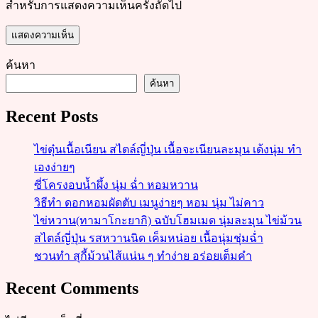
สำหรับการแสดงความเห็นครั้งถัดไป
ค้นหา
ค้นหา
Recent Posts
ไข่ตุ๋นเนื้อเนียน สไตล์ญี่ปุ่น เนื้อจะเนียนละมุน เด้งนุ่ม ทำ
เองง่ายๆ
ซี่โครงอบน้ำผึ้ง นุ่ม ฉ่ำ หอมหวาน
วิธีทำ ดอกหอมผัดตับ เมนูง่ายๆ หอม นุ่ม ไม่คาว
ไข่หวาน(ทามาโกะยากิ) ฉบับโฮมเมด นุ่มละมุน ไข่ม้วน
สไตล์ญี่ปุ่น รสหวานนิด เค็มหน่อย เนื้อนุ่มชุ่มฉ่ำ
ชวนทำ สุกี้ม้วนไส้แน่น ๆ ทำง่าย อร่อยเต็มคำ
Recent Comments