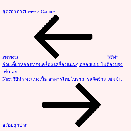
on
สูตรอาหาร
Leave a Comment
สูตร
Previous
แนะแนว
Post
วิธี
เรื่อง
ทำ
ปีก
เป็ด
พะโล้
Previous
วิธีทำ
ปีก
ก๋วยเตี๋ยวหลอดทรงเครื่อง เครื่องแน่นๆ อร่อยแบบ ไม่ต้องปรุง
เป็ด
เพื่มเลย
เนื้อ
Next
Next
วิธีทำ พะแนงเนื้อ อาหารไทยโบราณ รสจัดจ้าน เข้มข้น
ร่อนๆ
Post
ทาน
คู่
พริก
น้ำส้ม
รส
อร่อยถูกปาก
เด็ด