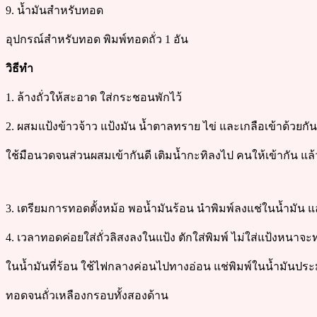
9. น้ำมันสำหรับทอด
อุปกรณ์สำหรับทอด พิมพ์ทอดถั่ว 1 อัน
วิธีทำ
1. ล้างถั่วให้สะอาด ใส่กระชอนพักไว้
2. ผสมแป้งข้าวจ้าว แป้งมัน น้ำตาลทราย ไข่ และเกลือเข้าด้วยกั
ใช้มือนวดจนส่วนผสมเข้ากันดี เติมน้ำกะทิลงไป คนให้เข้ากัน แ
3. เตรียมการทอดตั้งหม้อ พอน้ำมันร้อน นำพิมพ์ลงแช่ในน้ำมัน แ
4. เวลาทอดค่อยใส่ถั่วลิสงลงในแป้ง ตักใส่พิมพ์ ไม่ใส่แป้งหนา
ในน้ำมันที่ร้อน ใช้ไฟกลางค่อนไปทางอ่อน แช่พิมพ์ในน้ำมันปร
ทอดจนถั่วเหลืองกรอบทั้งสองด้าน