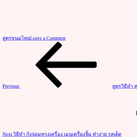
on
สูตรขนมไทย
Leave a Comment
วิธี
Previous
แนะแนว
Post
ทำ
เรื่อง
ขนม
ถั่ว
ทอด
ถั่ว
Previous
สูตรวิธีทำ
แผ่น
Next
ทอด
Post
กรอบ
อร่อย
ทำ
ง่าย
Next
วิธีทำ กุ้งจ่อมทรงเครื่อง เมนูเครื่องจิ้ม ทำง่าย รสเด็ด
ทำ